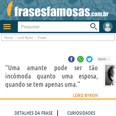
Toggle
search
bar
Ativar/desativar
Área
a
do
navegação
Usuá
Home
Lord Byron
Frase
››
MAIS
“Uma amante pode ser tão
incómoda quanto uma esposa,
quando se tem apenas uma.”
LORD BYRON
DETALHES DA FRASE
CURIOSIDADES