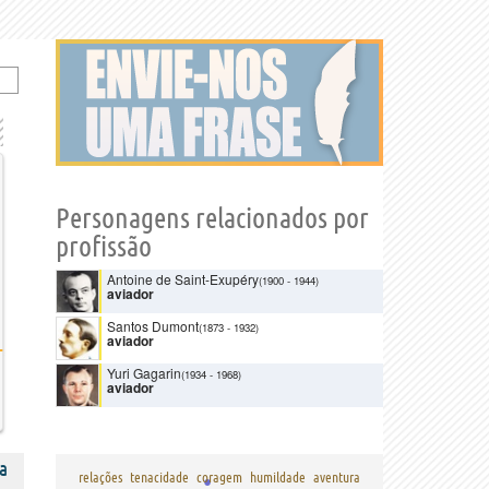
Personagens relacionados por
profissão
Antoine de Saint-Exupéry
(1900
-
1944)
aviador
Santos Dumont
(1873
-
1932)
aviador
Yuri Gagarin
(1934
-
1968)
aviador
a
relações
tenacidade
coragem
humildade
aventura