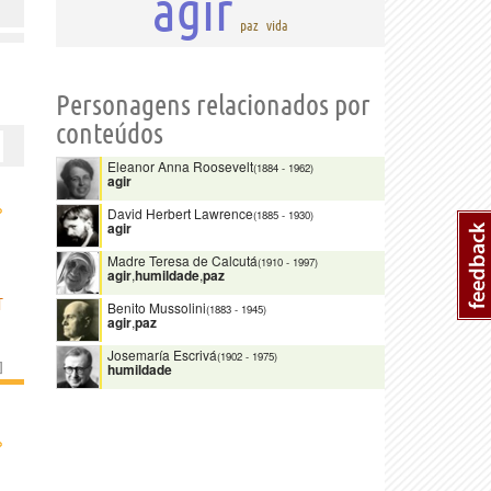
agir
paz
vida
Personagens relacionados por
conteúdos
Eleanor Anna Roosevelt
(1884
-
1962)
agir
›
David Herbert Lawrence
(1885
-
1930)
agir
Madre Teresa de Calcutá
(1910
-
1997)
agir
,
humildade
,
paz
T
Benito Mussolini
(1883
-
1945)
agir
,
paz
Josemaría Escrivá
(1902
-
1975)
]
humildade
›