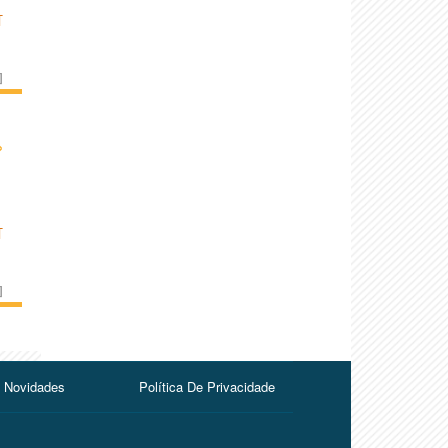
T
]
›
T
]
Novidades
Política De Privacidade