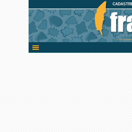
CADASTRE
Ativar/desativar
a
navegação