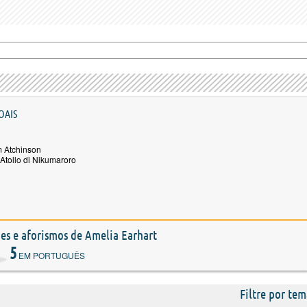
OAIS
m Atchinson
Atollo di Nikumaroro
ões e aforismos de Amelia Earhart
5
EM PORTUGUÊS
Filtre por tem