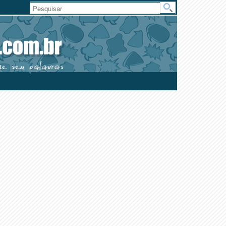
Área
do
Usuário