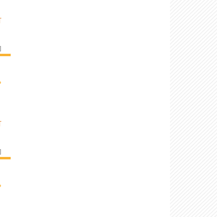
T
]
›
T
]
›