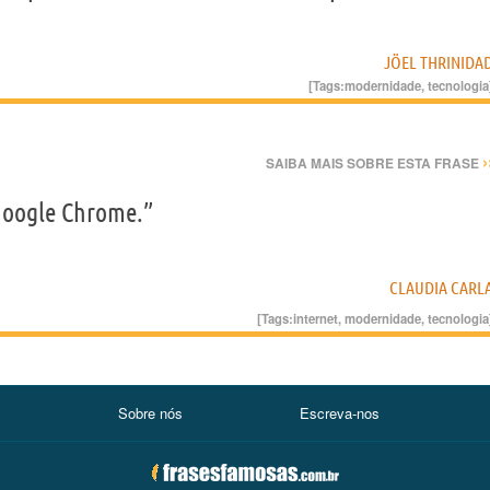
JÖEL THRINIDA
[Tags:
modernidade
,
tecnologia
›
SAIBA MAIS SOBRE ESTA FRASE
 Google Chrome.”
CLAUDIA CARL
[Tags:
internet
,
modernidade
,
tecnologia
Sobre nós
Escreva-nos