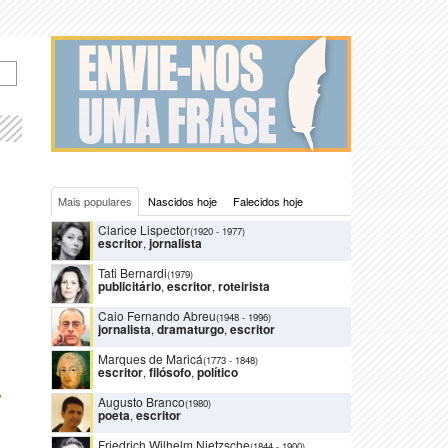
Mais populares
Nascidos hoje
Falecidos hoje
Clarice Lispector
(1920
-
1977)
escritor
,
jornalista
Tati Bernardi
(1979)
publicitário
,
escritor
,
roteirista
Caio Fernando Abreu
(1948
-
1996)
jornalista
,
dramaturgo
,
escritor
Marques de Maricá
(1773
-
1848)
escritor
,
filósofo
,
político
Y
Augusto Branco
(1980)
poeta
,
escritor
Friedrich Wilhelm Nietzsche
(1844
-
1900)