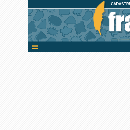
CADASTRE
Ativar/desativar
a
navegação