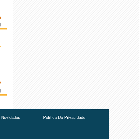
D
]
›
A
]
Novidades
Política De Privacidade