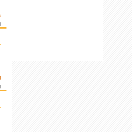
M
]
›
H
]
›