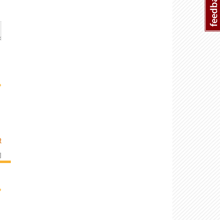
›
R
]
›