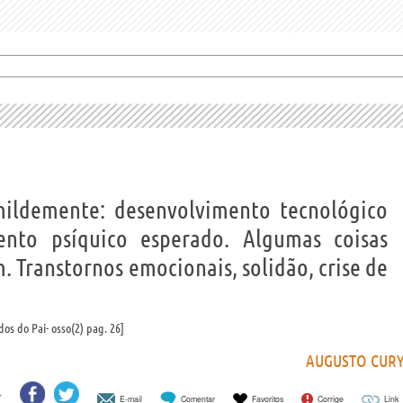
ildemente: desenvolvimento tecnológico
nto psíquico esperado. Algumas coisas
 Transtornos emocionais, solidão, crise de
dos do Pai- osso(2) pag. 26
AUGUSTO CUR
E-mail
Comentar
Favoritos
Corrige
Link