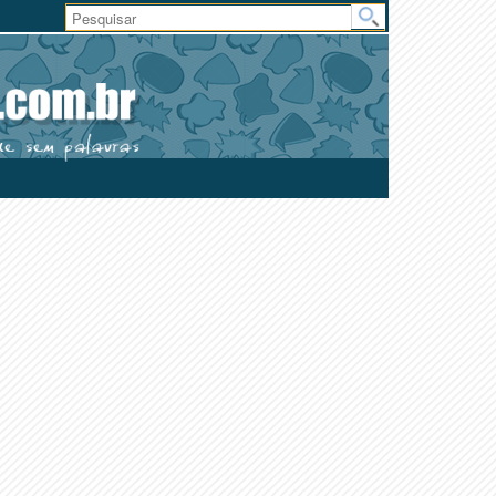
Área
do
Usuário