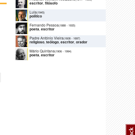
escritor
,
filósofo
Lula
(1945)
político
Fernando Pessoa
(1888
-
1935)
poeta
,
escritor
Padre António Vieira
(1608
-
1697)
religioso
,
teólogo
,
escritor
,
orador
Mário Quintana
(1906
-
1994)
poeta
,
escritor