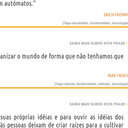
em autómatos.”
ERICH FROM
[Tags:
escravidão
,
modernidade
,
tecnologia
›
SAIBA MAIS SOBRE ESTA FRASE
rganizar o mundo de forma que não tenhamos que
MAX FRISC
[Tags:
ciência
,
modernidade
,
reflexão
,
tecnologia
›
SAIBA MAIS SOBRE ESTA FRASE
uas próprias idéias e para ouvir as idéias dos
às pessoas deixam de criar raízes para a cultivar