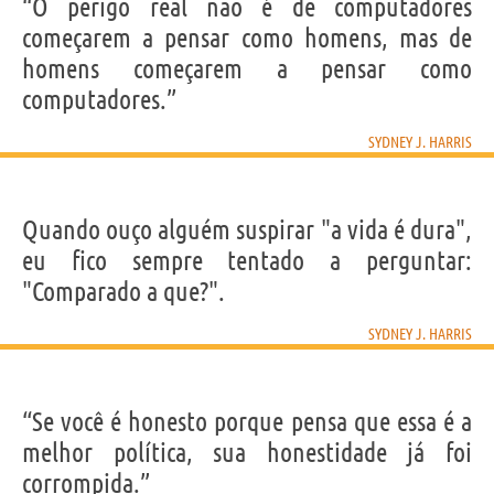
IDENTIKIT E DADOS PESSOAIS
“O perigo real não é de computadores
Nome
Sydney J.
começarem a pensar como homens, mas de
Sobrenome
Harris
Nascido
14 Setembro 1917 em Londra
homens começarem a pensar como
Falecido
8 Dezembro 1986 em Chicago
Gênero
masculino
computadores.”
Nacionalidade
Americana
Profissão
jornalista
Signo do zodíaco
Virgem
SYDNEY J. HARRIS
Frases, citações e aforismos de Sydney J. Harris
3
Quando ouço alguém suspirar "a vida é dura",
EM PORTUGUÊS
eu fico sempre tentado a perguntar:
"Comparado a que?".
Personagens relacionados por
PROFISSÃO
CONTEÚDOS
SYDNEY J. HARRIS
“Se você é honesto porque pensa que essa é a
melhor política, sua honestidade já foi
corrompida.”