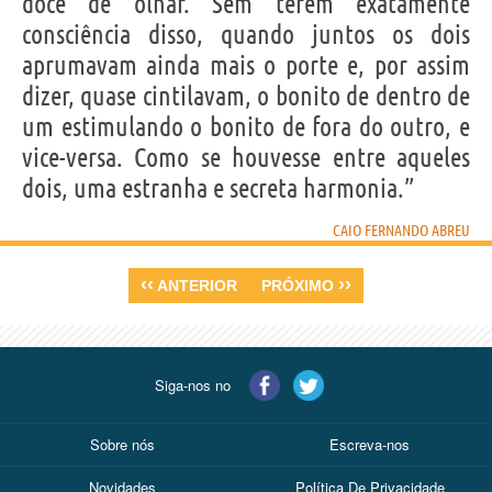
doce de olhar. Sem terem exatamente
consciência disso, quando juntos os dois
aprumavam ainda mais o porte e, por assim
dizer, quase cintilavam, o bonito de dentro de
um estimulando o bonito de fora do outro, e
vice-versa. Como se houvesse entre aqueles
dois, uma estranha e secreta harmonia.”
CAIO FERNANDO ABREU
‹‹
››
ANTERIOR
PRÓXIMO
Siga-nos no
Sobre nós
Escreva-nos
Novidades
Política De Privacidade