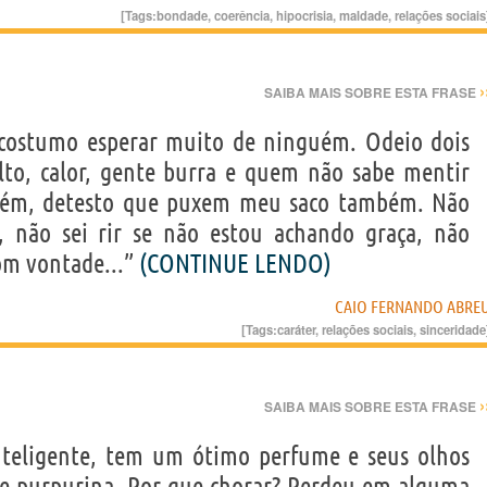
[Tags:
bondade
,
coerência
,
hipocrisia
,
maldade
,
relações sociais
›
SAIBA MAIS SOBRE ESTA FRASE
o costumo esperar muito de ninguém. Odeio dois
lto, calor, gente burra e quem não sabe mentir
guém, detesto que puxem meu saco também. Não
, não sei rir se não estou achando graça, não
om vontade...”
(CONTINUE LENDO)
CAIO FERNANDO ABRE
[Tags:
caráter
,
relações sociais
,
sinceridade
›
SAIBA MAIS SOBRE ESTA FRASE
inteligente, tem um ótimo perfume e seus olhos
e purpurina. Por que chorar? Perdeu em alguma