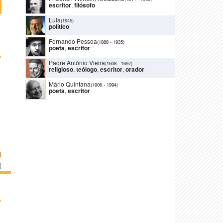
escritor
,
filósofo
Lula
(1945)
político
Fernando Pessoa
(1888
-
1935)
poeta
,
escritor
›
Padre António Vieira
(1608
-
1697)
religioso
,
teólogo
,
escritor
,
orador
Mário Quintana
(1906
-
1994)
poeta
,
escritor
U
]
›