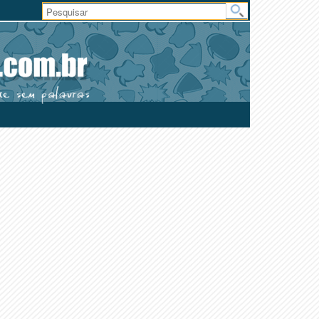
Área
do
Usuário