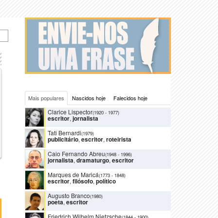
Mais populares
Nascidos hoje
Falecidos hoje
Clarice Lispector
(1920
-
1977)
escritor
,
jornalista
Tati Bernardi
(1979)
publicitário
,
escritor
,
roteirista
Caio Fernando Abreu
(1948
-
1996)
jornalista
,
dramaturgo
,
escritor
Marques de Maricá
(1773
-
1848)
escritor
,
filósofo
,
político
Augusto Branco
(1980)
poeta
,
escritor
Friedrich Wilhelm Nietzsche
(1844
-
1900)