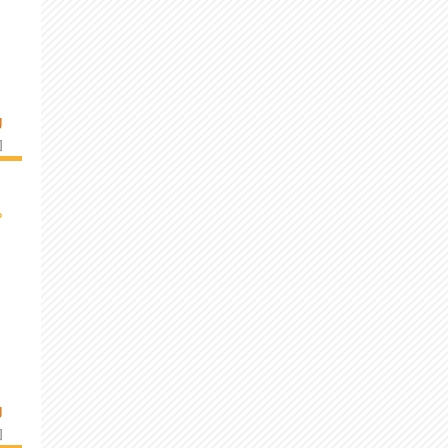
U
]
›
U
]