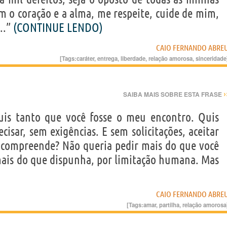
m o coração e a alma, me respeite, cuide de mim,
..”
(CONTINUE LENDO)
CAIO FERNANDO ABRE
[Tags:
caráter
,
entrega
,
liberdade
,
relação amorosa
,
sinceridade
›
SAIBA MAIS SOBRE ESTA FRASE
quis tanto que você fosse o meu encontro. Quis
cisar, sem exigências. E sem solicitações, aceitar
 compreende? Não queria pedir mais do que você
mais do que dispunha, por limitação humana. Mas
CAIO FERNANDO ABRE
[Tags:
amar
,
partilha
,
relação amorosa