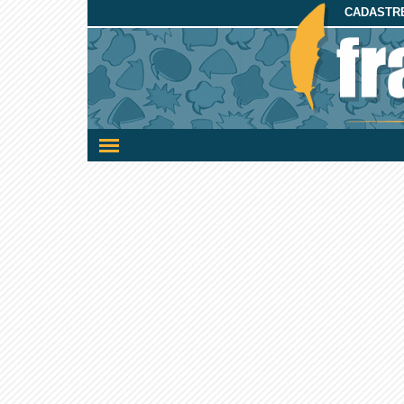
CADASTRE
Ativar/desativar
a
navegação