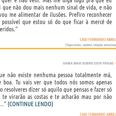
quer e não vem. Mas me diga logo pra que eu
ei que não dou mais nenhum sinal de vida, e não
 vou me alimentar de ilusões. Prefiro reconhecer
possível que estou só do que ficar à mercê de
eridos.”
CAIO FERNANDO ABRE
[Tags:
aviso
,
caráter
,
relação amorosa
›
SAIBA MAIS SOBRE ESTA FRASE
ue não existe nenhuma pessoa totalmente má,
boa. Tu vais ver que todos nós somos apenas
resolveres dizer só aquilo que pensas e fazer só
s te virarão as costas e te acharão mau por não
...”
(CONTINUE LENDO)
CAIO FERNANDO ABRE