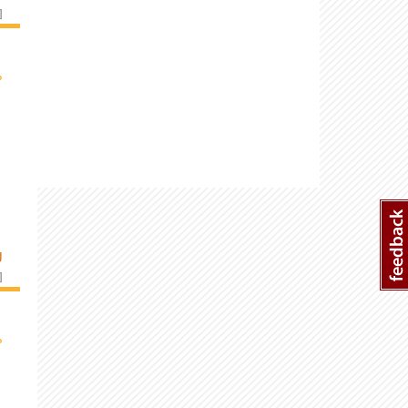
]
›
U
]
›