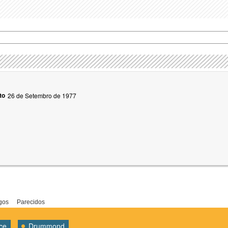
to
26 de Setembro de 1977
gos
Parecidos
ice
Drummond