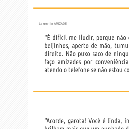
La trovi in
AMIZADE
“É difícil me iludir, porque nã
beijinhos, aperto de mão, tumu
direito. Não puxo saco de nin
faço amizades por conveniência
atendo o telefone se não estou c
“Acorde, garota! Você é linda, 
brilham mais que um punhado d