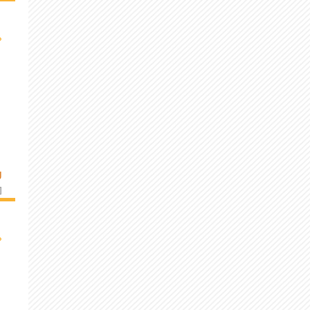
›
U
]
›