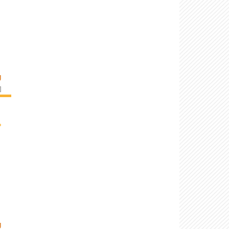
U
]
›
U