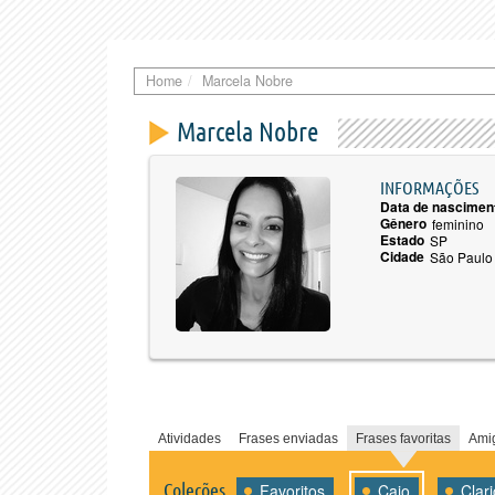
Home
Marcela Nobre
Marcela Nobre
INFORMAÇÕES
Data de nascimen
Gênero
feminino
Estado
SP
Cidade
São Paulo
Atividades
Frases enviadas
Frases favoritas
Ami
Coleções
Favoritos
Caio
Clar