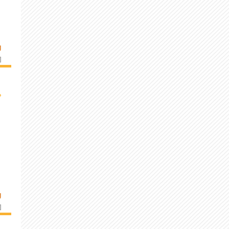
U
]
›
U
]