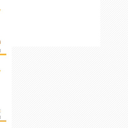
›
N
]
›
E
]