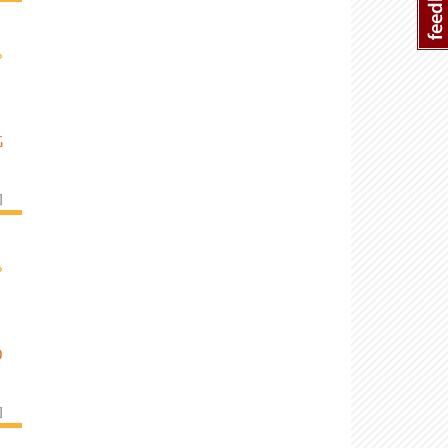
›
G
]
›
O
]