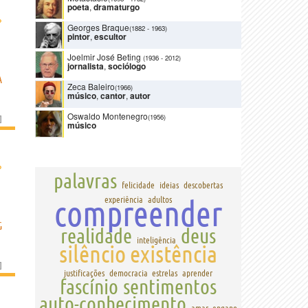
poeta
,
dramaturgo
›
Georges Braque
(1882
-
1963)
pintor
,
escultor
Joelmir José Beting
(1936
-
2012)
jornalista
,
sociólogo
A
Zeca Baleiro
(1966)
músico
,
cantor
,
autor
Oswaldo Montenegro
(1956)
]
músico
›
palavras
felicidade
ideias
descobertas
compreender
experiência
adultos
G
realidade
deus
inteligência
silêncio
existência
]
justificações
democracia
estrelas
aprender
fascínio
sentimentos
auto-conhecimento