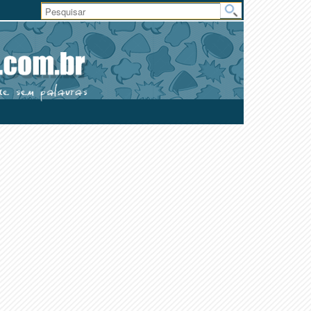
Área
do
Usuário