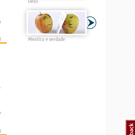
Deus
A
Mentira e verdade
]
›
Y
]