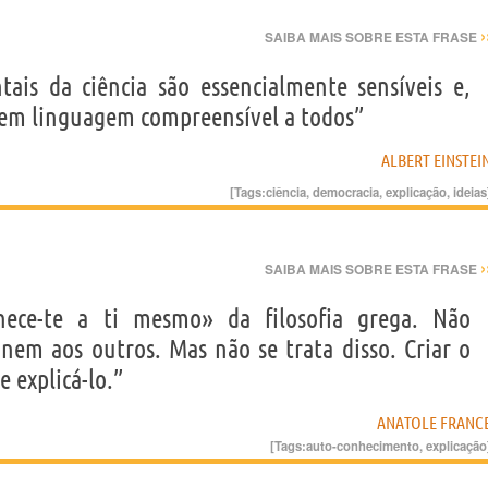
›
SAIBA MAIS SOBRE ESTA FRASE
ais da ciência são essencialmente sensíveis e,
s em linguagem compreensível a todos”
ALBERT EINSTEI
[Tags:
ciência
,
democracia
,
explicação
,
ideias
›
SAIBA MAIS SOBRE ESTA FRASE
ece-te a ti mesmo» da filosofia grega. Não
em aos outros. Mas não se trata disso. Criar o
 explicá-lo.”
ANATOLE FRANC
[Tags:
auto-conhecimento
,
explicação