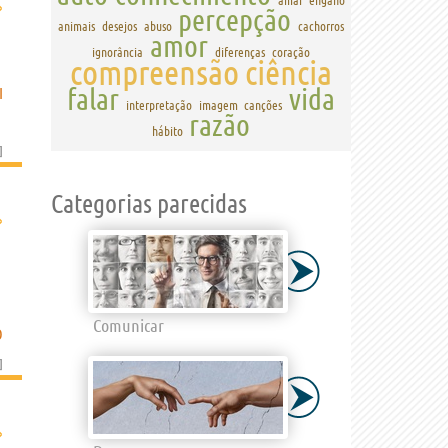
amar
engano
›
percepção
animais
desejos
abuso
cachorros
amor
ignorância
diferenças
coração
compreensão
ciência
falar
vida
I
interpretação
imagem
canções
razão
hábito
]
Categorias parecidas
›
Comunicar
O
]
›