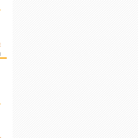
›
E
]
›