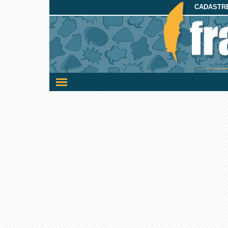
CADASTRE
Ativar/desativar
a
navegação