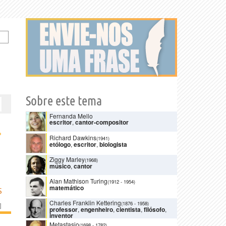
Sobre este tema
Fernanda Mello
escritor
,
cantor-compositor
›
Richard Dawkins
(1941)
etólogo
,
escritor
,
biologista
Ziggy Marley
(1968)
músico
,
cantor
Alan Mathison Turing
(1912
-
1954)
matemático
S
Charles Franklin Kettering
(1876
-
1958)
]
professor
,
engenheiro
,
cientista
,
filósofo
,
inventor
Metastasio
(1698
-
1782)