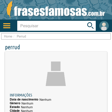
Toggle
search
bar
Ativar/desativar
Área
a
do
navegação
Usuá
Home
Perrud
perrud
INFORMAÇÕES
Data de nascimento
Nenhum
Gênero
Nenhum
Estado
Nenhum
Cidade
Nenhum