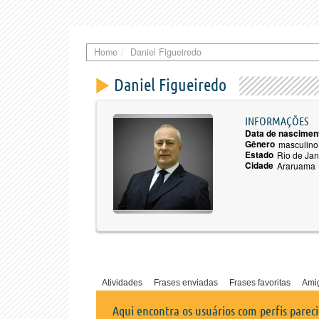
Home
Daniel Figueiredo
Daniel Figueiredo
INFORMAÇÕES
Data de nascimen
Gênero
masculino
Estado
Rio de Jan
Cidade
Araruama
Atividades
Frases enviadas
Frases favoritas
Ami
Aqui encontra os usuários com perfis parec