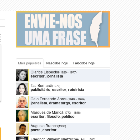
Mais populares
Nascidos hoje
Falecidos hoje
Clarice Lispector
(1920
-
1977)
escritor
,
jornalista
Tati Bernardi
(1979)
publicitário
,
escritor
,
roteirista
Caio Fernando Abreu
(1948
-
1996)
jornalista
,
dramaturgo
,
escritor
Marques de Maricá
(1773
-
1848)
escritor
,
filósofo
,
político
Augusto Branco
(1980)
poeta
,
escritor
Friedrich Wilhelm Nietzsche
(1844
-
1900)