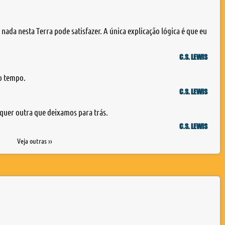
da nesta Terra pode satisfazer. A única explicação lógica é que eu
C.S. LEWIS
o tempo.
C.S. LEWIS
quer outra que deixamos para trás.
C.S. LEWIS
Veja outras ››