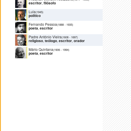
escritor
,
filósofo
Lula
(1945)
político
Fernando Pessoa
(1888
-
1935)
poeta
,
escritor
Padre António Vieira
(1608
-
1697)
religioso
,
teólogo
,
escritor
,
orador
Mário Quintana
(1906
-
1994)
poeta
,
escritor