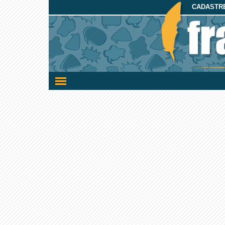
CADASTRE
Ativar/desativar
a
navegação