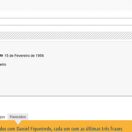
to
15 de Fevereiro de 1956
eiro
gos
Parecidos
idos com Daniel Figueiredo, cada um com as últimas três frases