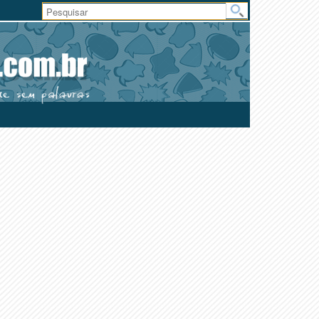
Área
do
Usuário