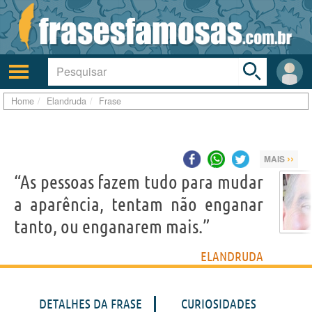
Toggle
search
bar
Ativar/desativar
Área
a
do
navegação
Usuá
Home
Elandruda
Frase
››
MAIS
“As pessoas fazem tudo para mudar
a aparência, tentam não enganar
tanto, ou enganarem mais.”
ELANDRUDA
DETALHES DA FRASE
CURIOSIDADES