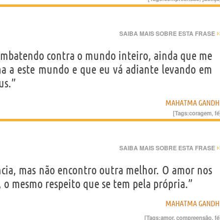
›
SAIBA MAIS SOBRE ESTA FRASE
 combatendo contra o mundo inteiro, ainda que me
ma a este mundo e que eu vá adiante levando em
us.”
MAHATMA GANDH
[Tags:
coragem
,
fé
›
SAIBA MAIS SOBRE ESTA FRASE
ncia, mas não encontro outra melhor. O amor nos
s, o mesmo respeito que se tem pela própria.”
MAHATMA GANDH
[Tags:
amor
,
compreensão
,
fé