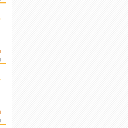
›
I
]
›
I
]