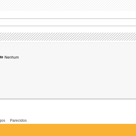
to
Nenhum
gos
Parecidos