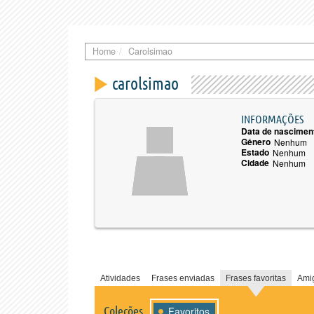
Home
Carolsimao
carolsimao
INFORMAÇÕES
Data de nascimen
Gênero
Nenhum
Estado
Nenhum
Cidade
Nenhum
Atividades
Frases enviadas
Frases favoritas
Ami
Coleções
Favoritos