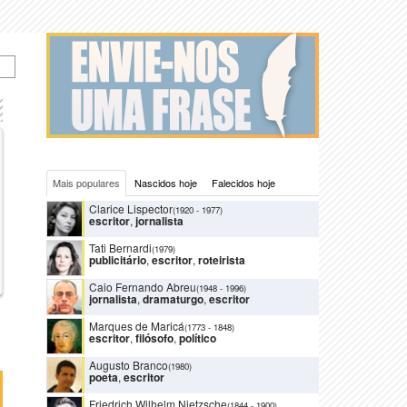
Mais populares
Nascidos hoje
Falecidos hoje
Clarice Lispector
(1920
-
1977)
escritor
,
jornalista
Tati Bernardi
(1979)
publicitário
,
escritor
,
roteirista
Caio Fernando Abreu
(1948
-
1996)
jornalista
,
dramaturgo
,
escritor
Marques de Maricá
(1773
-
1848)
escritor
,
filósofo
,
político
Augusto Branco
(1980)
poeta
,
escritor
Friedrich Wilhelm Nietzsche
(1844
-
1900)