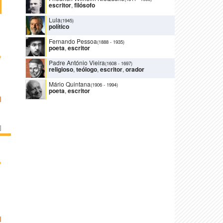
escritor
,
filósofo
Lula
(1945)
político
Fernando Pessoa
(1888
-
1935)
poeta
,
escritor
›
Padre António Vieira
(1608
-
1697)
religioso
,
teólogo
,
escritor
,
orador
Mário Quintana
(1906
-
1994)
poeta
,
escritor
I
]
›
I