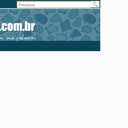
Área
do
Usuário