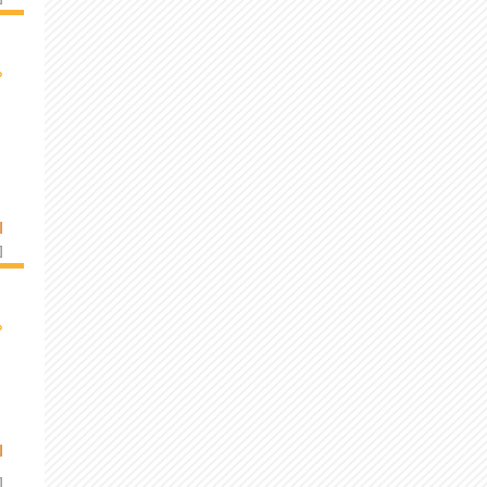
›
I
]
›
I
]