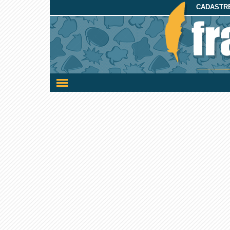
CADASTRE
Ativar/desativar
a
navegação