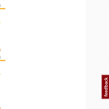
]
›
I
]
›
I