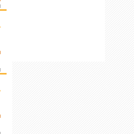
]
›
I
]
›
I
]