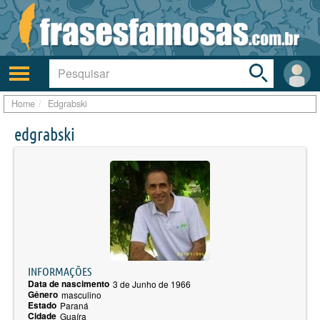
Toggle
search
bar
Ativar/desativar
Área
a
do
navegação
Usuá
Home
Edgrabski
edgrabski
INFORMAÇÕES
Data de nascimento
3 de Junho de 1966
Gênero
masculino
Estado
Paraná
Cidade
Guaíra