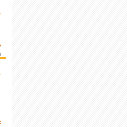
›
R
]
›
R