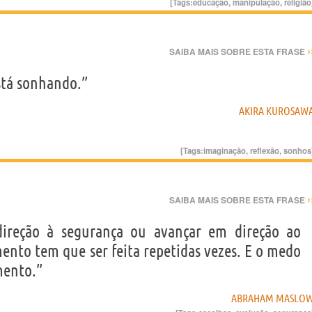
[Tags:
educação
,
manipulação
,
religião
›
SAIBA MAIS SOBRE ESTA FRASE
tá sonhando.”
AKIRA KUROSAW
[Tags:
imaginação
,
reflexão
,
sonhos
›
SAIBA MAIS SOBRE ESTA FRASE
ireção à segurança ou avançar em direção ao
mento tem que ser feita repetidas vezes. E o medo
mento.”
ABRAHAM MASLO