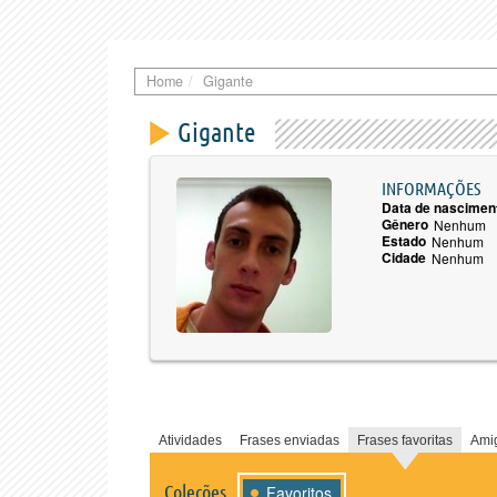
Home
Gigante
Gigante
INFORMAÇÕES
Data de nascimen
Gênero
Nenhum
Estado
Nenhum
Cidade
Nenhum
Atividades
Frases enviadas
Frases favoritas
Ami
Coleções
Favoritos