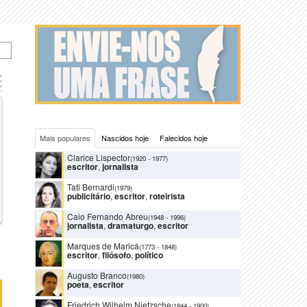
Mais populares
Nascidos hoje
Falecidos hoje
Clarice Lispector
(1920
-
1977)
escritor
,
jornalista
Tati Bernardi
(1979)
publicitário
,
escritor
,
roteirista
Caio Fernando Abreu
(1948
-
1996)
jornalista
,
dramaturgo
,
escritor
Marques de Maricá
(1773
-
1848)
escritor
,
filósofo
,
político
Augusto Branco
(1980)
poeta
,
escritor
Friedrich Wilhelm Nietzsche
(1844
-
1900)