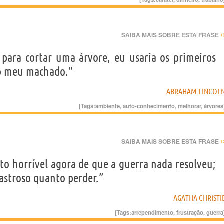
›
SAIBA MAIS SOBRE ESTA FRASE
para cortar uma árvore, eu usaria os primeiros
do meu machado.”
ABRAHAM LINCOL
[Tags:
ambiente
,
auto-conhecimento
,
melhorar
,
árvores
›
SAIBA MAIS SOBRE ESTA FRASE
o horrível agora de que a guerra nada resolveu;
astroso quanto perder.”
AGATHA CHRISTI
[Tags:
arrependimento
,
frustração
,
guerra