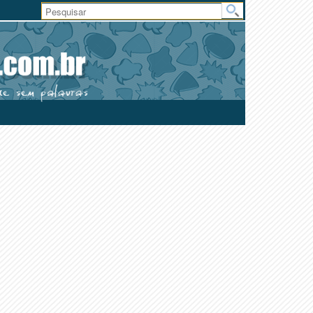
Área
do
Usuário