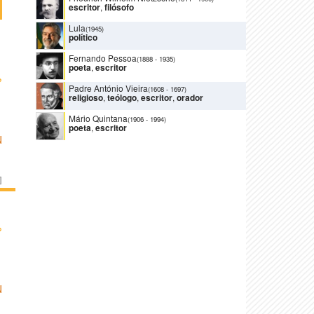
escritor
,
filósofo
Lula
(1945)
político
Fernando Pessoa
(1888
-
1935)
poeta
,
escritor
›
Padre António Vieira
(1608
-
1697)
religioso
,
teólogo
,
escritor
,
orador
Mário Quintana
(1906
-
1994)
poeta
,
escritor
N
]
›
N