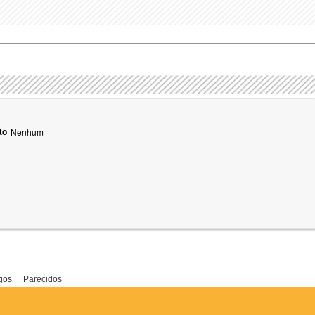
to
Nenhum
gos
Parecidos