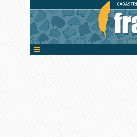
CADASTRE
Ativar/desativar
a
navegação