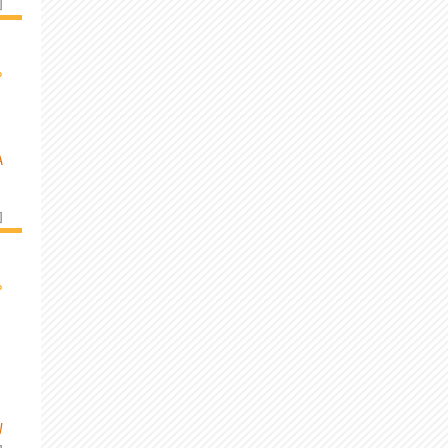
]
›
A
]
›
W