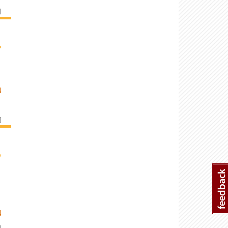
]
›
N
]
›
N
]