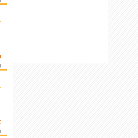
›
N
]
›
E
]