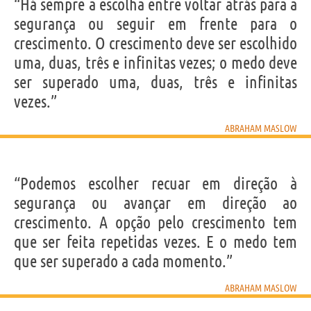
IDENTIKIT E DADOS PESSOAIS
“Há sempre a escolha entre voltar atrás para a
Nome
Abraham
segurança ou seguir em frente para o
Sobrenome
Maslow
Nascido
1 Abril 1908
crescimento. O crescimento deve ser escolhido
Falecido
8 Junho 1970
Gênero
masculino
uma, duas, três e infinitas vezes; o medo deve
Nacionalidade
Americana
Profissão
psicólogo
ser superado uma, duas, três e infinitas
Signo do zodíaco
Áries
vezes.”
Frases, citações e aforismos de Abraham Maslow
ABRAHAM MASLOW
7
EM PORTUGUÊS
“Podemos escolher recuar em direção à
“Para quem só sabe usar martelo, todo problema é
segurança ou avançar em direção ao
um prego.”
crescimento. A opção pelo crescimento tem
ABRAHAM MASLOW
que ser feita repetidas vezes. E o medo tem
Compartilhe
Tweet
que ser superado a cada momento.”
Personagens relacionados por
PROFISSÃO
CONTEÚDOS
ABRAHAM MASLOW