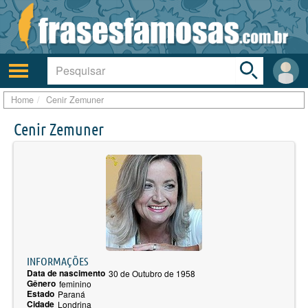
Toggle
search
bar
Ativar/desativar
Área
a
do
navegação
Usuá
Home
Cenir Zemuner
Cenir Zemuner
INFORMAÇÕES
Data de nascimento
30 de Outubro de 1958
Gênero
feminino
Estado
Paraná
Cidade
Londrina