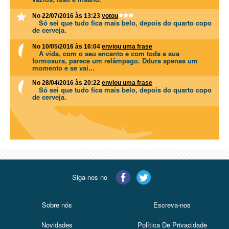
No 22/07/2016 às 13:23
votou
Só sei que tudo fica mais belo, depois do quarto copo
de cerveja.
No 10/05/2016 às 16:04
enviou uma frase
A vida, com o seu encanto e com toda a sua
formosura, parece um relâmpago. Ddura apenas um
momento e se vai...
No 28/04/2016 às 20:22
enviou uma frase
Só sei que tudo fica mais belo, depois do quarto copo
de cerveja.
Siga-nos no
Sobre nós
Escreva-nos
Novidades
Política De Privacidade