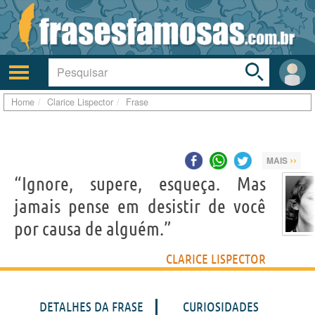
Toggle
search
bar
Ativar/desativar
Área
a
do
navegação
Usuá
Home
Clarice Lispector
Frase
››
MAIS
“Ignore, supere, esqueça. Mas
jamais pense em desistir de você
por causa de alguém.”
CLARICE LISPECTOR
DETALHES DA FRASE
CURIOSIDADES