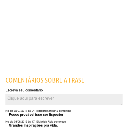
COMENTÁRIOS SOBRE A FRASE
Escreva seu comentário
No dia 02/07/2017 às 04:11
deboramartins42
comentou:
Pouco provável isso ser lispector
No dia 08/08/2015 às 17:15
Marilda Reis
comentou:
Grandes inspirações pra vida.