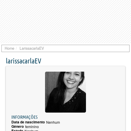
Home
LarissacarlaEV
larissacarlaEV
INFORMAÇÕES
Data de nascimento
Nenhum
Gênero
feminino
Estado
Nenhum