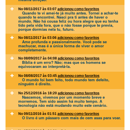
No 08/11/2017 às 03:07
adicionou como favoritos
Quando te vi amei-te já muito antes. Tornei a achar-te
quando te encontrei. Nasci pra ti antes de haver o
mundo. Não há cousa feliz ou hora alegre que eu tenha
tido pela vida fora, que o não fosse porque te previa,
porque dormias nela tu, futuro.
No 08/11/2017 às 03:06
adicionou como favoritos
Ame profunda e passionalmente. Você pode se
machucar, mas é a única forma de viver o amor
completamente.
No 08/09/2017 às 04:08
adicionou como favoritos
Bíblia é um erro? Não; mas que os homens se
equivocaram ao interpretá-la.
No 08/08/2017 às 03:45
adicionou como favoritos
O mundo foi bem feito, todo mundo tem defeito,
ninguém é direito.
No 25/12/2016 às 18:20
adicionou como favoritos
Nascemos, vivemos por um momento breve e
morremos. Tem sido assim há muito tempo. A
tecnologia não está mudando muito este cenário.
No 09/11/2016 às 01:51
adicionou como favoritos
O livro é um pássaro com mais de cem asas para voar.