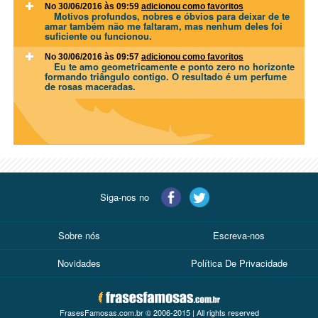
No 30/06/2016 às 09:59
adicionou como favoritos
Motivos profundos, nobres e óbvios para deixar de te
amar também não me faltaram, mas nenhum deles foi
suficiente ou funcionou.
No 30/06/2016 às 09:57
adicionou como favoritos
Eu te amo geometricamente e ponto zero no horizonte
formando triângulo contigo. O resultado é um perfume
de rosas maceradas.
Siga-nos no
Sobre nós
Escreva-nos
Novidades
Política De Privacidade
FrasesFamosas.com.br © 2006-2015 | All rights reserved