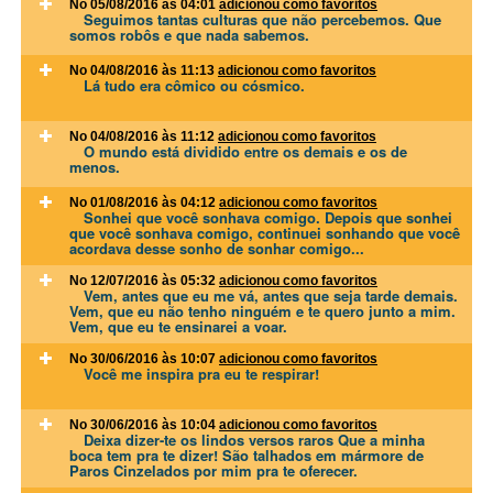
No 05/08/2016 às 04:01
adicionou como favoritos
Seguimos tantas culturas que não percebemos. Que
somos robôs e que nada sabemos.
No 04/08/2016 às 11:13
adicionou como favoritos
Lá tudo era cômico ou cósmico.
No 04/08/2016 às 11:12
adicionou como favoritos
O mundo está dividido entre os demais e os de
menos.
No 01/08/2016 às 04:12
adicionou como favoritos
Sonhei que você sonhava comigo. Depois que sonhei
que você sonhava comigo, continuei sonhando que você
acordava desse sonho de sonhar comigo...
No 12/07/2016 às 05:32
adicionou como favoritos
Vem, antes que eu me vá, antes que seja tarde demais.
Vem, que eu não tenho ninguém e te quero junto a mim.
Vem, que eu te ensinarei a voar.
No 30/06/2016 às 10:07
adicionou como favoritos
Você me inspira pra eu te respirar!
No 30/06/2016 às 10:04
adicionou como favoritos
Deixa dizer-te os lindos versos raros Que a minha
boca tem pra te dizer! São talhados em mármore de
Paros Cinzelados por mim pra te oferecer.