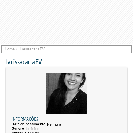
Home
LarissacarlaEV
larissacarlaEV
INFORMAÇÕES
Data de nascimento
Nenhum
Gênero
feminino
Estado
Nenhum