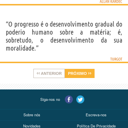
ALLAN KARDEC
“O progresso é o desenvolvimento gradual do
poderio humano sobre a matéria; é,
sobretudo, o desenvolvimento da sua
moralidade.”
TURGOT
‹‹
››
ANTERIOR
PRÓXIMO
Siga-nos no
Sobre nós
Escreva-nos
Novidades
Política De Privacidade