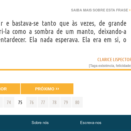
›
SAIBA MAIS SOBRE ESTA FRASE
ir e bastava-se tanto que às vezes, de grande
cobri-la como a sombra de um manto, deixando-a
ntardecer. Ela nada esperava. Ela era em si, o
CLARICE LISPECTO
[Tags:
existência
,
felicidade
››
IOR
PRÓXIMO
74
75
76
77
78
79
80
Sobre nós
Escreva-nos