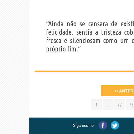
“Ainda não se cansara de exist
felicidade, sentia a tristeza 
fresca e silenciosam como um e
próprio fim.”
‹‹
ANTER
1
...
72
73
Siga-nos no