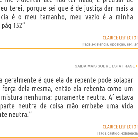
eu terei, porque sei que é de justiça dar mais a
ncia é o meu tamanho, meu vazio é a minha
 pág 152”
CLARICE LISPECTO
[Tags:
existência
,
oposição
,
ser
,
ter
›
SAIBA MAIS SOBRE ESTA FRASE
a geralmente é que ela de repente pode solapar
a força dela mesma, então ela rebenta como um
m mistura nenhuma: puramente neutra. Aí estava
 parte neutra de coisa mão embebe uma vida
nte neutra.”
CLARICE LISPECTO
[Tags:
castigo
,
existência