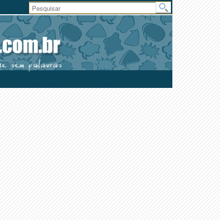
Área
do
Usuário