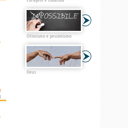
Otimismo e pessimismo
›
Deus
R
]
›