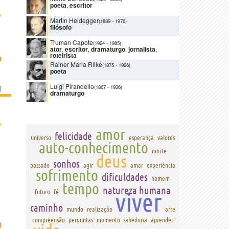
poeta
,
escritor
›
Martin Heidegger
(1889
-
1976)
filósofo
Truman Capote
(1924
-
1985)
ator
,
escritor
,
dramaturgo
,
jornalista
,
roteirista
O
Rainer Maria Rilke
(1875
-
1926)
poeta
Luigi Pirandello
(1867
-
1936)
]
dramaturgo
›
amor
felicidade
universo
esperança
valores
auto-conhecimento
morte
deus
sonhos
passado
agir
amar
experiência
sofrimento
dificuldades
homem
tempo
natureza humana
viver
futuro
fé
caminho
mundo
realização
arte
compreensão
perguntas
momento
sabedoria
aprender
R