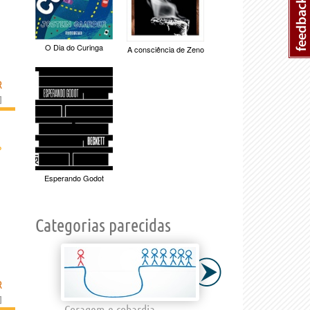
O Dia do Curinga
A consciência de Zeno
R
]
›
Esperando Godot
Categorias parecidas
R
]
Coragem e cobardia