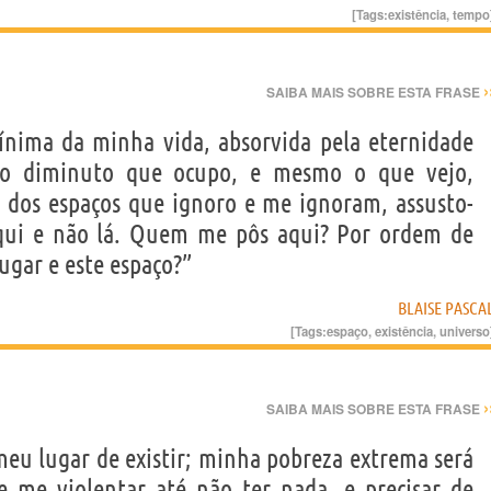
[Tags:
existência
,
tempo
›
SAIBA MAIS SOBRE ESTA FRASE
nima da minha vida, absorvida pela eternidade
aço diminuto que ocupo, e mesmo o que vejo,
 dos espaços que ignoro e me ignoram, assusto-
ui e não lá. Quem me pôs aqui? Por ordem de
ugar e este espaço?”
BLAISE PASCA
[Tags:
espaço
,
existência
,
universo
›
SAIBA MAIS SOBRE ESTA FRASE
eu lugar de existir; minha pobreza extrema será
 me violentar até não ter nada, e precisar de