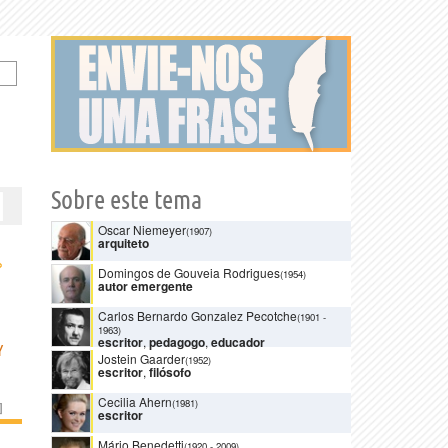
Sobre este tema
Oscar Niemeyer
(1907)
arquiteto
›
Domingos de Gouveia Rodrigues
(1954)
autor emergente
Carlos Bernardo Gonzalez Pecotche
(1901
-
1963)
escritor
,
pedagogo
,
educador
Y
Jostein Gaarder
(1952)
escritor
,
filósofo
Cecilia Ahern
(1981)
]
escritor
Mário Benedetti
(1920
-
2009)