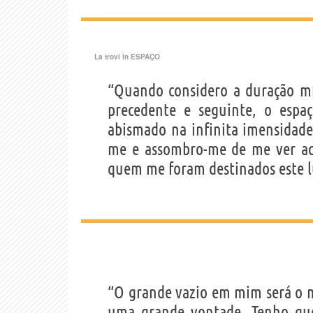
La trovi in
ESPAÇO
“Quando considero a duração mí
precedente e seguinte, o esp
abismado na infinita imensidade
me e assombro-me de me ver aq
quem me foram destinados este l
“O grande vazio em mim será o m
uma grande vontade. Tenho que