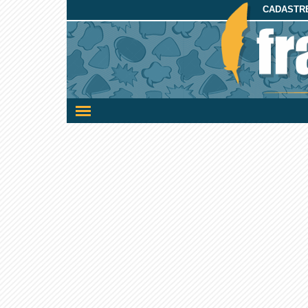
CADASTRE
Ativar/desativar
a
navegação