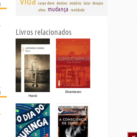
vida
carpe diem
destino
mistério
lutar
desejos
]
mudança
alma
realidade
›
Livros relacionados
L
Shantaram
]
Hanói
›