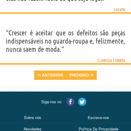
CALVIN
“Crescer é aceitar que os defeitos são peças
indispensáveis no guarda-roupa e, felizmente,
nunca saem de moda.”
CLARISSA CORRÊA
‹‹
››
ANTERIOR
PRÓXIMO
Siga-nos no
Sobre nós
Escreva-nos
Novidades
Política De Privacidade