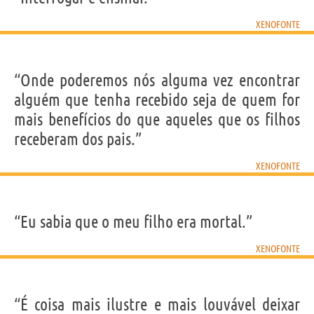
Sobrenome
Xenofonte
Nascido
430 a.C. em Atene
XENOFONTE
Falecido
353 a.C.
Gênero
masculino
Nacionalidade
Grega
Profissão
escritor
,
militar
“Onde poderemos nós alguma vez encontrar
Frases, citações e aforismos de Xenofonte
alguém que tenha recebido seja de quem for
8
mais benefícios do que aqueles que os filhos
EM PORTUGUÊS
receberam dos pais.”
Personagens relacionados por
PROFISSÃO
CONTEÚDOS
XENOFONTE
“Eu sabia que o meu filho era mortal.”
XENOFONTE
“É coisa mais ilustre e mais louvável deixar