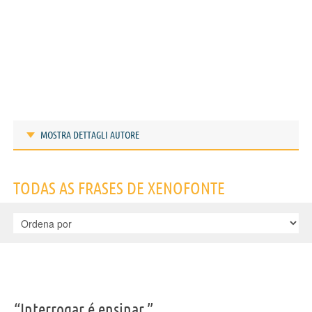
MOSTRA DETTAGLI AUTORE
Frases de Xenofonte
TODAS AS FRASES DE XENOFONTE
IDENTIKIT E DADOS PESSOAIS
“Interrogar é ensinar.”