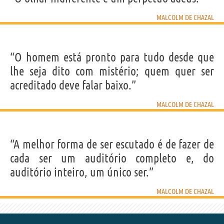
Nome
Malcolm
Sobrenome
de Chazal
MALCOLM DE CHAZAL
Nascido
12 Setembro 1902
Falecido
1 Outubro 1981
Gênero
masculino
Profissão
pintor
,
escritor
Signo do zodíaco
Virgem
“O homem está pronto para tudo desde que
lhe seja dito com mistério; quem quer ser
Frases, citações e aforismos de Malcolm de Chazal
acreditado deve falar baixo.”
3
EM PORTUGUÊS
MALCOLM DE CHAZAL
Personagens relacionados por
PROFISSÃO
CONTEÚDOS
“A melhor forma de ser escutado é de fazer de
cada ser um auditório completo e, do
auditório inteiro, um único ser.”
MALCOLM DE CHAZAL