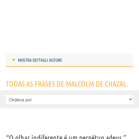
MOSTRA DETTAGLI AUTORE
Frases de Malcolm de Chazal
TODAS AS FRASES DE MALCOLM DE CHAZAL
IDENTIKIT E DADOS PESSOAIS
“O olhar indiferente é um perpétuo adeus.”