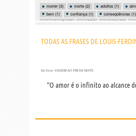
morrer (3)
morte (2)
adultos (1)
alm
bem (1)
confiança (1)
conseqüências (1)
imaginação (1)
mal (1)
miséria (1)
riqueza (1)
saúde (1)
solidão (1)
ut
TODAS AS FRASES DE LOUIS-FERD
Do livro:
VIAGEM AO FIM DA NOITE
“O amor é o infinito ao alcance do