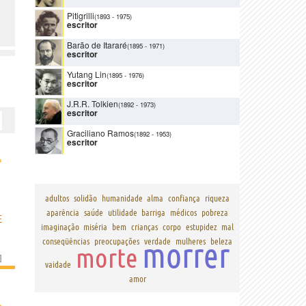
Pitigrilli
(1893
-
1975)
escritor
Barão de Itararé
(1895
-
1971)
escritor
Yutang Lin
(1895
-
1976)
escritor
J.R.R. Tolkien
(1892
-
1973)
escritor
Graciliano Ramos
(1892
-
1953)
escritor
›
adultos
solidão
humanidade
alma
confiança
riqueza
aparência
saúde
utilidade
barriga
médicos
pobreza
E
imaginação
miséria
bem
crianças
corpo
estupidez
mal
morrer
conseqüências
preocupações
verdade
mulheres
beleza
morte
]
vaidade
amor
›