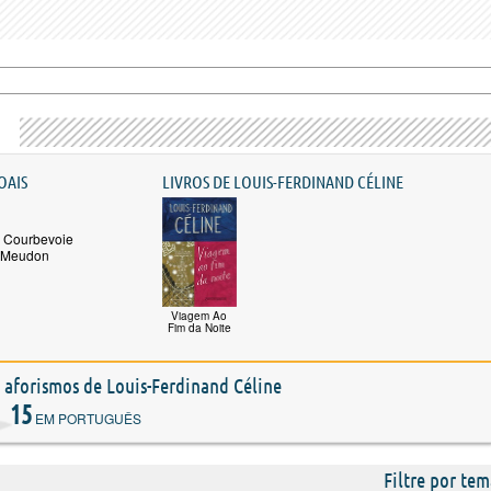
OAIS
LIVROS DE LOUIS-FERDINAND CÉLINE
 Courbevoie
m Meudon
Viagem Ao
Fim da Noite
e aforismos de Louis-Ferdinand Céline
15
EM PORTUGUÊS
Filtre por tem