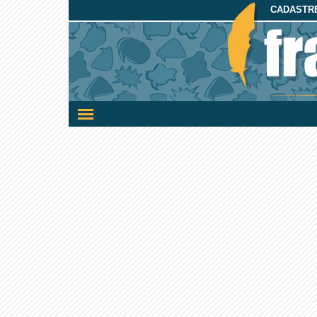
CADASTRE
Ativar/desativar
a
navegação