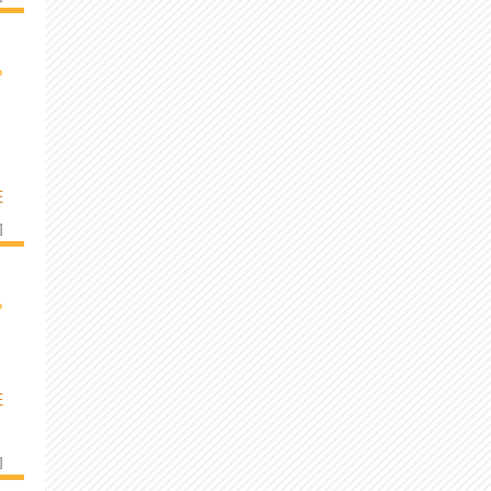
›
E
]
›
E
]