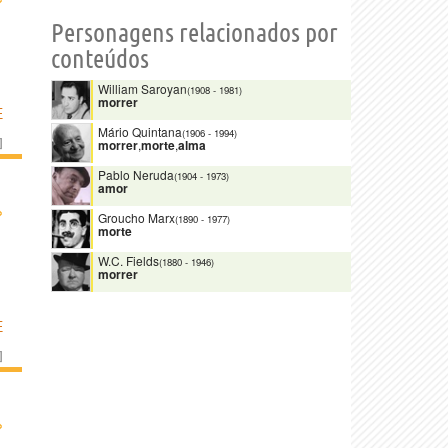
Personagens relacionados por
conteúdos
William Saroyan
(1908
-
1981)
morrer
E
Mário Quintana
(1906
-
1994)
]
morrer
,
morte
,
alma
Pablo Neruda
(1904
-
1973)
amor
›
Groucho Marx
(1890
-
1977)
morte
W.C. Fields
(1880
-
1946)
morrer
E
]
›