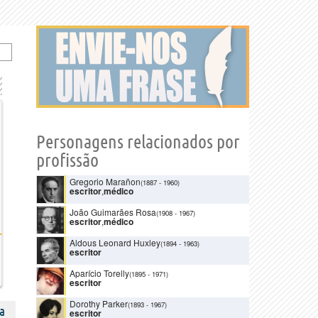
Personagens relacionados por
profissão
Gregorio Marañon
(1887
-
1960)
escritor
,
médico
João Guimarães Rosa
(1908
-
1967)
escritor
,
médico
Aldous Leonard Huxley
(1894
-
1963)
escritor
Aparício Torelly
(1895
-
1971)
escritor
Dorothy Parker
(1893
-
1967)
a
escritor