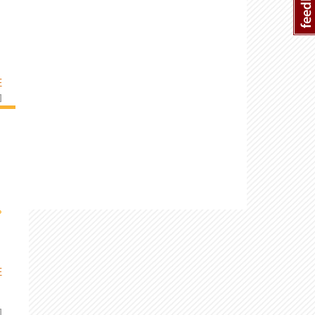
E
]
›
E
]