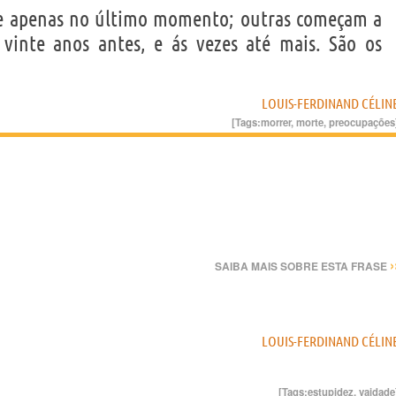
re apenas no último momento; outras começam a
vinte anos antes, e ás vezes até mais. São os
LOUIS-FERDINAND CÉLIN
[Tags:
morrer
,
morte
,
preocupações
›
SAIBA MAIS SOBRE ESTA FRASE
LOUIS-FERDINAND CÉLIN
[Tags:
estupidez
,
vaidade