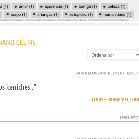
a (1)
amor (1)
aparência (1)
barriga (1)
beleza (1)
corpo (1)
crianças (1)
estupidez (1)
humanidade (1)
mulheres (1)
médicos (1)
pobreza (1)
preocupações (1)
ilidade (1)
vaidade (1)
verdade (1)
INAND CÉLINE
›
SAIBA MAIS SOBRE ESTA FRASE
s 'caniches'.”
LOUIS-FERDINAND CÉLIN
[Tags:
amor
›