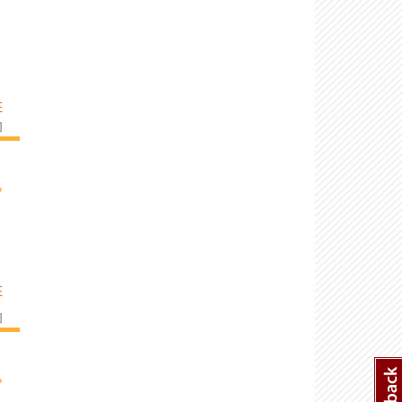
E
]
›
E
]
›