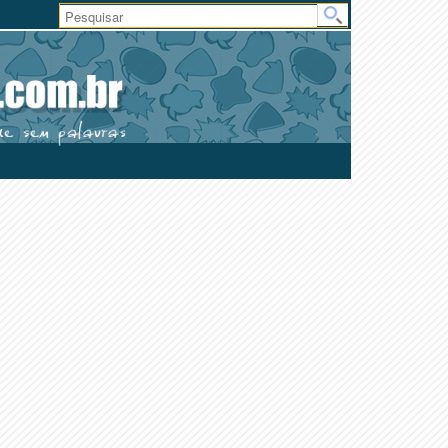
Área
do
Usuário