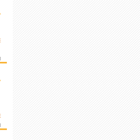
›
E
]
›
E
]