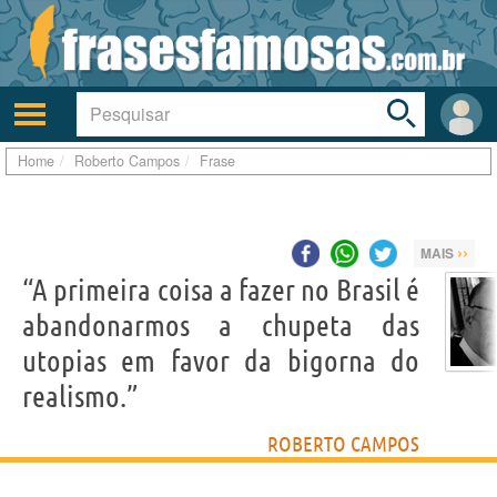
Toggle
search
bar
Ativar/desativar
Área
a
do
navegação
Usuá
Home
Roberto Campos
Frase
››
MAIS
“A primeira coisa a fazer no Brasil é
abandonarmos a chupeta das
utopias em favor da bigorna do
realismo.”
ROBERTO CAMPOS