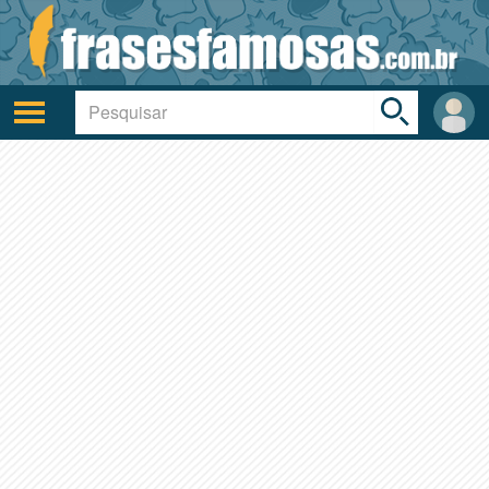
Toggle
search
bar
Ativar/desativar
Área
a
do
navegação
Usuá