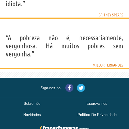
idiota.”
BRITNEY SPEARS
“A pobreza não é, necessariamente,
vergonhosa. Há muitos pobres sem
vergonha.”
MILLÔR FERNANDES
Siga-nos no
Sobre nós
Escreva-nos
Novidades
Política De Privacidade