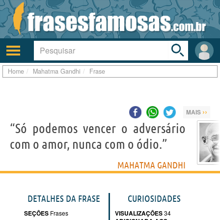
Toggle
search
bar
Ativar/desativar
Área
a
do
navegação
Usuá
Home
Mahatma Gandhi
Frase
››
MAIS
“Só podemos vencer o adversário
com o amor, nunca com o ódio.”
MAHATMA GANDHI
DETALHES DA FRASE
CURIOSIDADES
SEÇÕES
Frases
VISUALIZAÇÕES
34