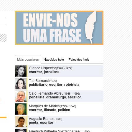
Mais populares
Nascidos hoje
Falecidos hoje
Clarice Lispector
(1920
-
1977)
escritor
,
jornalista
Tati Bernardi
(1979)
publicitário
,
escritor
,
roteirista
Caio Fernando Abreu
(1948
-
1996)
jornalista
,
dramaturgo
,
escritor
I
Marques de Maricá
(1773
-
1848)
escritor
,
filósofo
,
político
Augusto Branco
(1980)
poeta
,
escritor
Friedrich Wilhelm Nietzsche
(1844
-
1900)