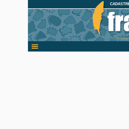
CADASTRE
Ativar/desativar
a
navegação