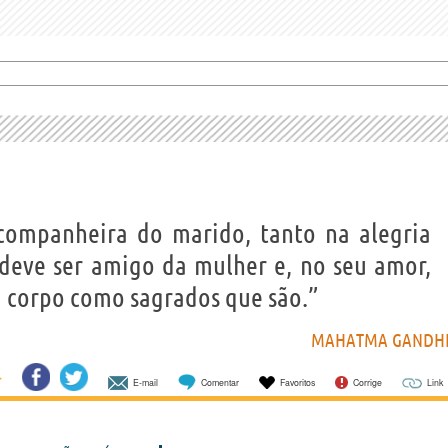
companheira do marido, tanto na alegria
deve ser amigo da mulher e, no seu amor,
u corpo como sagrados que são.”
MAHATMA GANDH
E-mail
Comentar
Favoritos
Corrige
Link