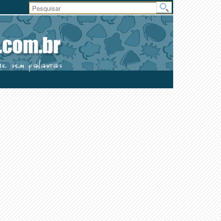
Área
do
Usuário