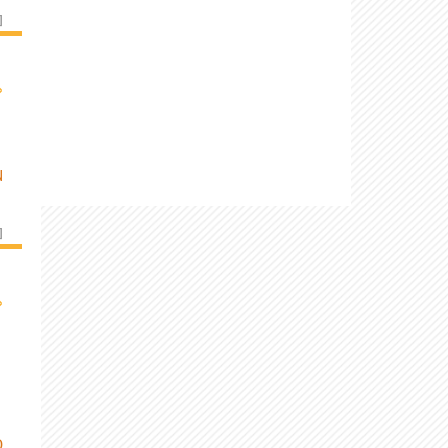
]
›
N
]
›
D