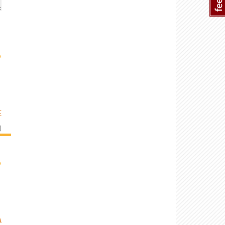
›
E
]
›
A