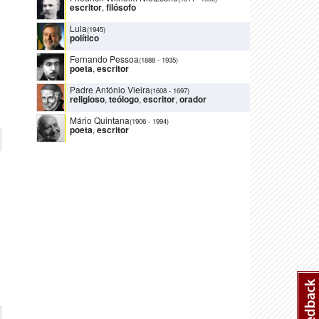
escritor
,
filósofo
Lula
(1945)
político
Fernando Pessoa
(1888
-
1935)
poeta
,
escritor
Padre António Vieira
(1608
-
1697)
religioso
,
teólogo
,
escritor
,
orador
Mário Quintana
(1906
-
1994)
poeta
,
escritor