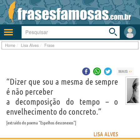
Toggle
search
bar
Ativar/desativar
Área
a
do
navegação
Usuá
Home
Lisa Alves
Frase
››
MAIS
“Dizer que sou a mesma de sempre
é não perceber
a decomposição do tempo – o
envelhecimento do concreto.”
extraído do poema “Espelhos desconexos”
LISA ALVES