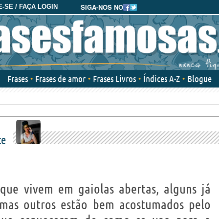
SIGA-NOS NO
-SE / FAÇA LOGIN
Frases
Frases de amor
Frases Livros
Índices A-Z
Blogue
ce
que vivem em gaiolas abertas, alguns já
 mas outros estão bem acostumados pelo