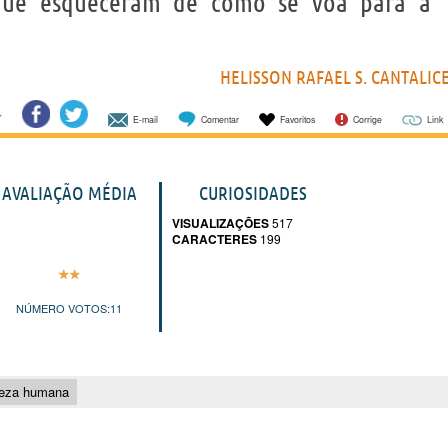
que esqueceram de como se voa para a
HELISSON RAFAEL S. CANTALIC
E-mail
Comentar
Favoritos
Corrige
Link
AVALIAÇÃO MÉDIA
CURIOSIDADES
VISUALIZAÇÕES
517
CARACTERES
199
NÚMERO VOTOS:
11
reza humana