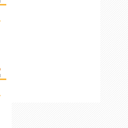
]
›
O
]
›