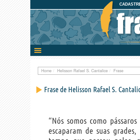
CADASTRE
Ativar/desativar
a
navegação
Home
Helisson Rafael S. Cantalice
Frase
Frase de Helisson Rafael S. Cantali
“Nós somos como pássaros 
escaparam de suas grades,