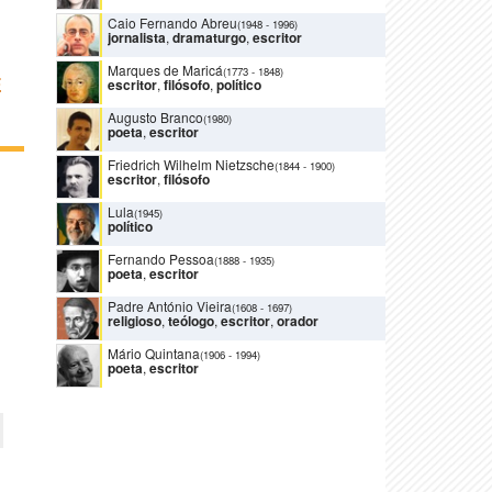
Caio Fernando Abreu
(1948
-
1996)
jornalista
,
dramaturgo
,
escritor
Marques de Maricá
(1773
-
1848)
E
escritor
,
filósofo
,
político
Augusto Branco
(1980)
poeta
,
escritor
Friedrich Wilhelm Nietzsche
(1844
-
1900)
escritor
,
filósofo
Lula
(1945)
político
Fernando Pessoa
(1888
-
1935)
poeta
,
escritor
Padre António Vieira
(1608
-
1697)
religioso
,
teólogo
,
escritor
,
orador
Mário Quintana
(1906
-
1994)
poeta
,
escritor