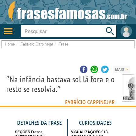
Toggle
search
bar
Ativar/desativar
Área
a
do
navegação
Usuá
Home
Fabrício Carpinejar
Frase
››
MAIS
“Na infância bastava sol lá fora e o
resto se resolvia.”
FABRÍCIO CARPINEJAR
DETALHES DA FRASE
CURIOSIDADES
SEÇÕES
Frases
VISUALIZAÇÕES
913