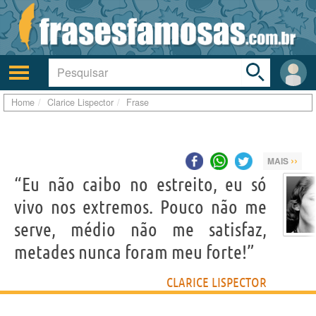
Toggle
search
bar
Ativar/desativar
Área
a
do
navegação
Usuá
Home
Clarice Lispector
Frase
››
MAIS
“Eu não caibo no estreito, eu só
vivo nos extremos. Pouco não me
serve, médio não me satisfaz,
metades nunca foram meu forte!”
CLARICE LISPECTOR