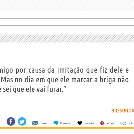
migo por causa da imitação que fiz dele e
. Mas no dia em que ele marcar a briga não
sei que ele vai furar.”
BUSSUND
E-mail
Comentar
Favoritos
Corrige
Link