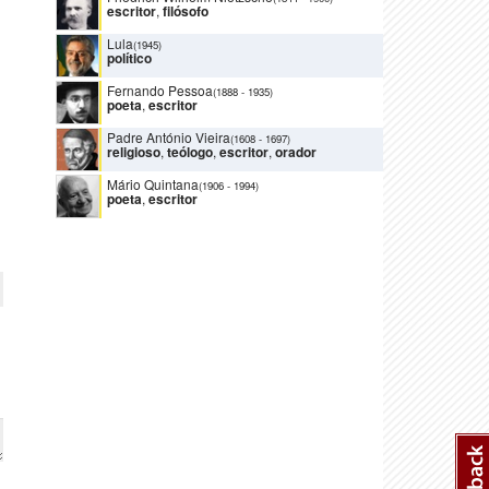
escritor
,
filósofo
Lula
(1945)
político
Fernando Pessoa
(1888
-
1935)
poeta
,
escritor
Padre António Vieira
(1608
-
1697)
religioso
,
teólogo
,
escritor
,
orador
Mário Quintana
(1906
-
1994)
poeta
,
escritor