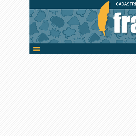
CADASTRE
Ativar/desativar
a
navegação