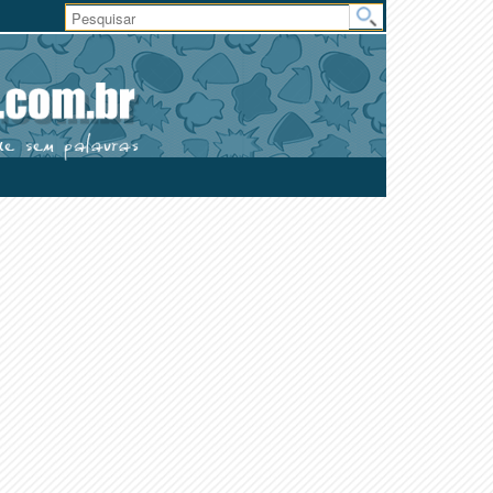
Área
do
Usuário