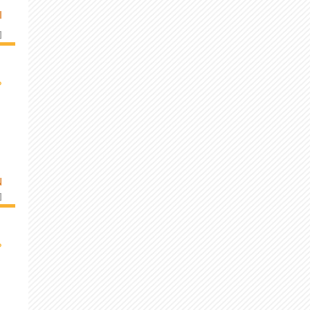
I
]
›
N
]
›