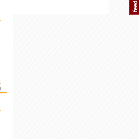
›
E
]
›