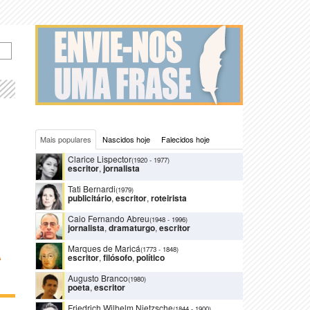
Mais populares
Nascidos hoje
Falecidos hoje
Clarice Lispector
(1920
-
1977)
escritor
,
jornalista
Tati Bernardi
(1979)
publicitário
,
escritor
,
roteirista
Caio Fernando Abreu
(1948
-
1996)
jornalista
,
dramaturgo
,
escritor
Marques de Maricá
(1773
-
1848)
A
escritor
,
filósofo
,
político
Augusto Branco
(1980)
poeta
,
escritor
Friedrich Wilhelm Nietzsche
(1844
-
1900)