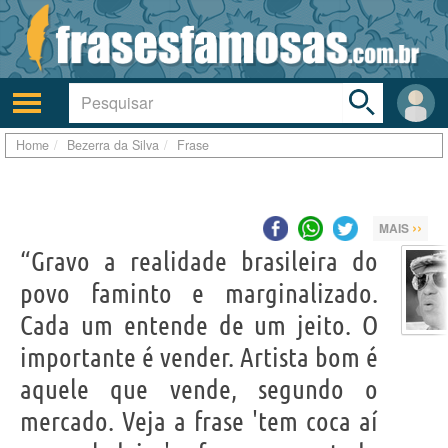
Toggle
search
bar
Ativar/desativar
Área
a
do
navegação
Usuá
Home
Bezerra da Silva
Frase
››
MAIS
“Gravo a realidade brasileira do
povo faminto e marginalizado.
Cada um entende de um jeito. O
importante é vender. Artista bom é
aquele que vende, segundo o
mercado. Veja a frase 'tem coca aí