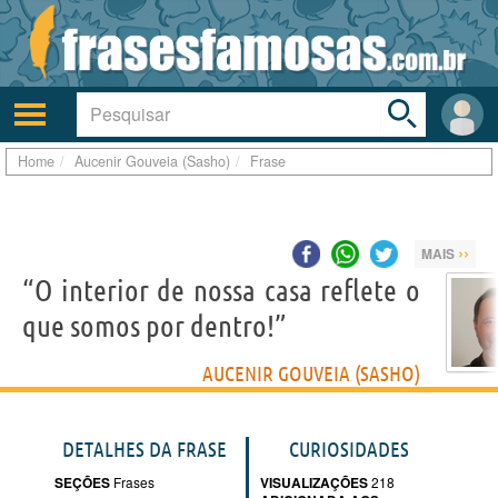
Toggle
search
bar
Ativar/desativar
Área
a
do
navegação
Usuá
Home
Aucenir Gouveia (Sasho)
Frase
››
MAIS
“O interior de nossa casa reflete o
que somos por dentro!”
AUCENIR GOUVEIA (SASHO)
DETALHES DA FRASE
CURIOSIDADES
SEÇÕES
Frases
VISUALIZAÇÕES
218