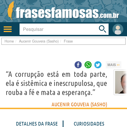
Toggle
search
bar
Ativar/desativar
Área
a
do
navegação
Usuá
Home
Aucenir Gouveia (Sasho)
Frase
››
MAIS
“A corrupção está em toda parte,
ela é sistêmica e inescrupulosa, que
rouba a fé e mata a esperança.”
AUCENIR GOUVEIA (SASHO)
DETALHES DA FRASE
CURIOSIDADES