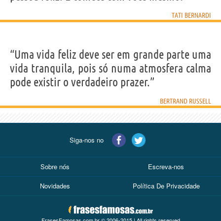
TATI BERNARDI
“Uma vida feliz deve ser em grande parte uma
vida tranquila, pois só numa atmosfera calma
pode existir o verdadeiro prazer.”
BERTRAND RUSSELL
Siga-nos no
Sobre nós
Escreva-nos
Novidades
Política De Privacidade
FrasesFamosas.com.br © 2006-2015 | All rights reserved