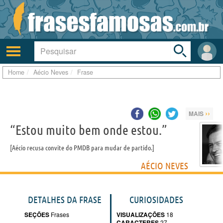
Toggle
search
bar
Ativar/desativar
Área
a
do
navegação
Usuá
Home
Aécio Neves
Frase
››
MAIS
“Estou muito bem onde estou.”
Aécio recusa convite do PMDB para mudar de partido.
AÉCIO NEVES
DETALHES DA FRASE
CURIOSIDADES
SEÇÕES
Frases
VISUALIZAÇÕES
18
CARACTERES
27