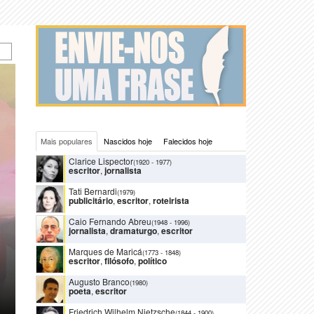
Mais populares
Nascidos hoje
Falecidos hoje
Clarice Lispector
(1920
-
1977)
escritor
,
jornalista
Tati Bernardi
(1979)
publicitário
,
escritor
,
roteirista
Caio Fernando Abreu
(1948
-
1996)
jornalista
,
dramaturgo
,
escritor
Marques de Maricá
(1773
-
1848)
escritor
,
filósofo
,
político
Augusto Branco
(1980)
poeta
,
escritor
Friedrich Wilhelm Nietzsche
(1844
-
1900)