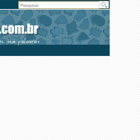
Área
do
Usuário