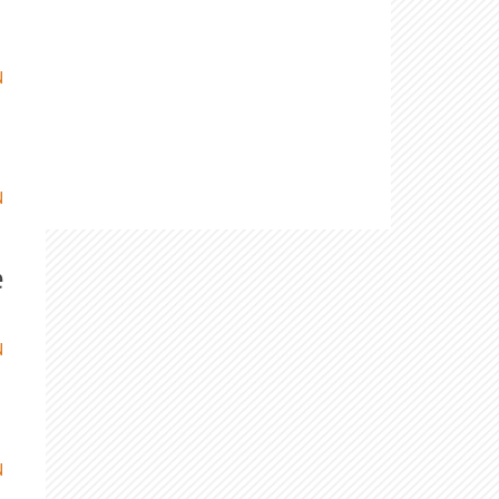
N
N
e
N
N