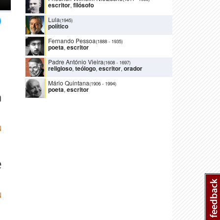
escritor
,
filósofo
Lula
(1945)
político
Fernando Pessoa
(1888
-
1935)
poeta
,
escritor
Padre António Vieira
(1608
-
1697)
religioso
,
teólogo
,
escritor
,
orador
Mário Quintana
(1906
-
1994)
poeta
,
escritor
a
N
e
N