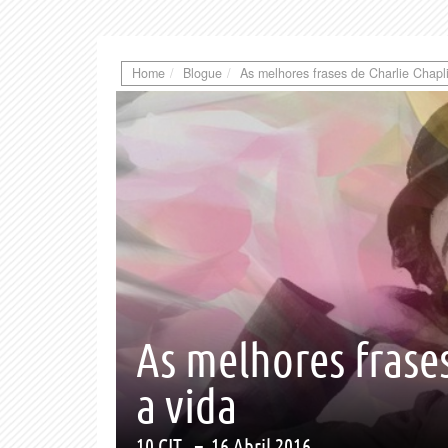
Home
Blogue
As melhores frases de Charlie Chapl
As melhores frase
a vida
10 CIT.
–
16 Abril 2016