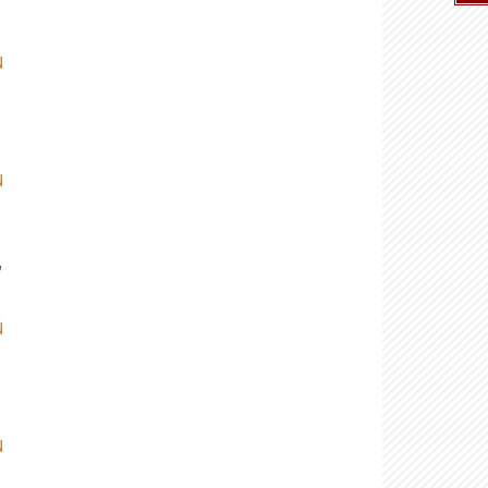
N
N
,
N
N