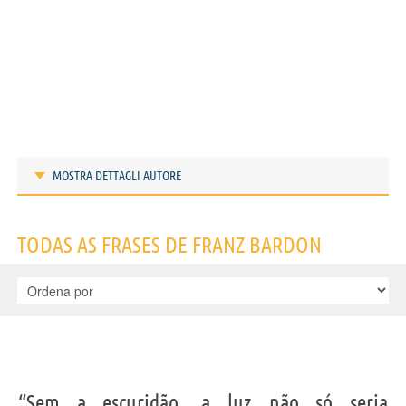
MOSTRA DETTAGLI AUTORE
Frases de Franz Bardon
TODAS AS FRASES DE FRANZ BARDON
IDENTIKIT E DADOS PESSOAIS
“Sem a escuridão, a luz não só seria