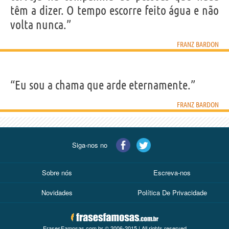
têm a dizer. O tempo escorre feito água e não
volta nunca.”
FRANZ BARDON
“Eu sou a chama que arde eternamente.”
FRANZ BARDON
Siga-nos no
Sobre nós
Escreva-nos
Novidades
Política De Privacidade
FrasesFamosas.com.br © 2006-2015 | All rights reserved