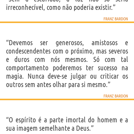
Nome
František
irreconhecível, como não poderia existir.”
Sobrenome
Bardon
Apelido
Franz Bardon
Nascido
1 Dezembro 1909
FRANZ BARDON
Falecido
10 Julho 1958
Gênero
masculino
Nacionalidade
Checa
Profissão
mágico
,
esoterista
Signo do zodíaco
Sagitário
“Devemos ser generosos, amistosos e
condescendentes com o próximo, mas severos
Frases, citações e aforismos de Franz Bardon
e duros com nós mesmos. Só com tal
18
EM PORTUGUÊS
comportamento poderemos ter sucesso na
magia. Nunca deve-se julgar ou criticar os
Personagens relacionados por
PROFISSÃO
CONTEÚDOS
outros sem antes olhar para si mesmo.”
FRANZ BARDON
“O espírito é a parte imortal do homem e a
sua imagem semelhante a Deus.”