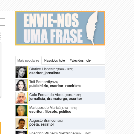
Mais populares
Nascidos hoje
Falecidos hoje
Clarice Lispector
(1920
-
1977)
escritor
,
jornalista
Tati Bernardi
(1979)
publicitário
,
escritor
,
roteirista
Caio Fernando Abreu
(1948
-
1996)
jornalista
,
dramaturgo
,
escritor
Marques de Maricá
(1773
-
1848)
escritor
,
filósofo
,
político
Augusto Branco
(1980)
poeta
,
escritor
Friedrich Wilhelm Nietzsche
(1844
-
1900)