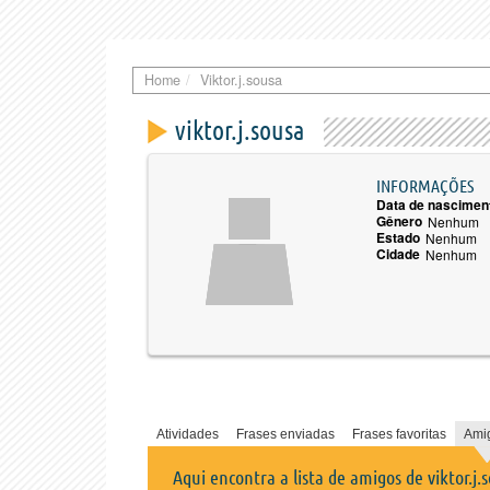
Home
Viktor.j.sousa
viktor.j.sousa
INFORMAÇÕES
Data de nascimen
Gênero
Nenhum
Estado
Nenhum
Cidade
Nenhum
Atividades
Frases enviadas
Frases favoritas
Ami
Aqui encontra a lista de amigos de viktor.j.