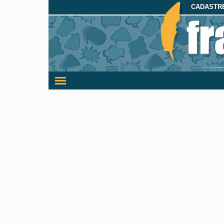
CADASTRE
Ativar/desativar
a
navegação