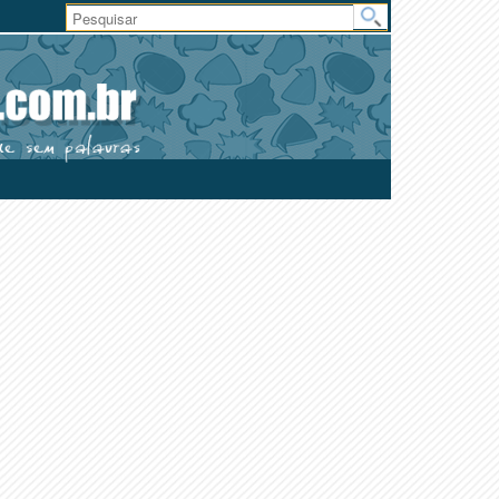
Área
do
Usuário