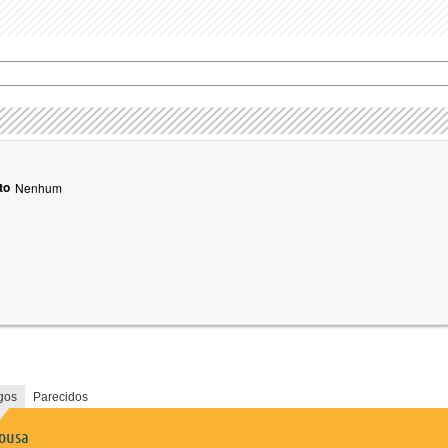
to
Nenhum
gos
Parecidos
sousa