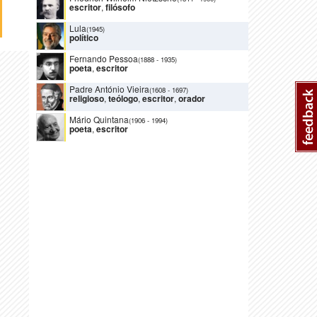
escritor
,
filósofo
Lula
(1945)
político
Fernando Pessoa
(1888
-
1935)
poeta
,
escritor
Padre António Vieira
(1608
-
1697)
religioso
,
teólogo
,
escritor
,
orador
Mário Quintana
(1906
-
1994)
poeta
,
escritor