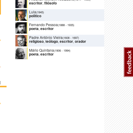
escritor
,
filósofo
Lula
(1945)
político
Fernando Pessoa
(1888
-
1935)
poeta
,
escritor
Padre António Vieira
(1608
-
1697)
›
religioso
,
teólogo
,
escritor
,
orador
Mário Quintana
(1906
-
1994)
poeta
,
escritor
L
]
›