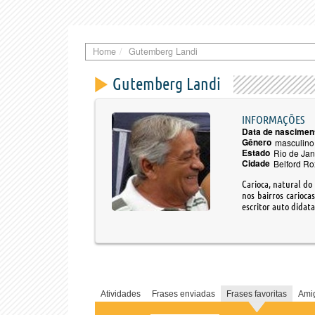
Home
Gutemberg Landi
Gutemberg Landi
INFORMAÇÕES
Data de nascimen
Gênero
masculino
Estado
Rio de Jan
Cidade
Belford Ro
Carioca, natural d
nos bairros carioca
escritor auto dida
Atividades
Frases enviadas
Frases favoritas
Ami