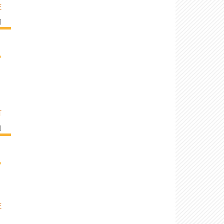
E
]
›
T
]
›
E