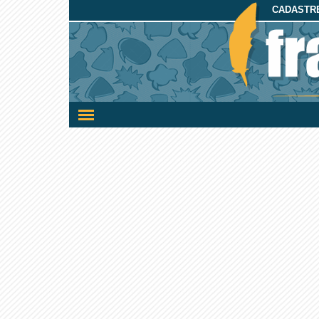
CADASTRE
Ativar/desativar
a
navegação