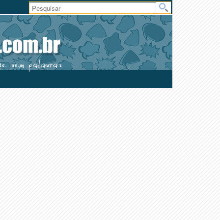
Área
do
Usuário