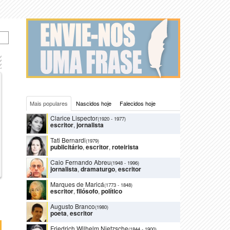
Mais populares
Nascidos hoje
Falecidos hoje
Clarice Lispector
(1920
-
1977)
escritor
,
jornalista
Tati Bernardi
(1979)
publicitário
,
escritor
,
roteirista
Caio Fernando Abreu
(1948
-
1996)
jornalista
,
dramaturgo
,
escritor
Marques de Maricá
(1773
-
1848)
escritor
,
filósofo
,
político
Augusto Branco
(1980)
poeta
,
escritor
Friedrich Wilhelm Nietzsche
(1844
-
1900)