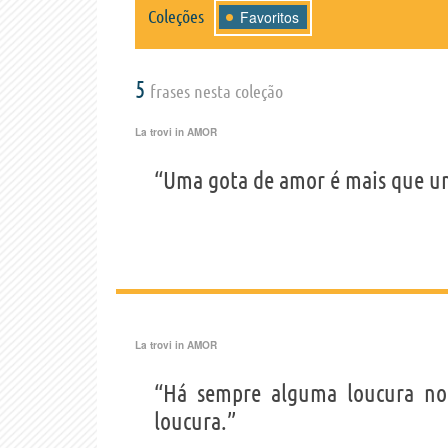
Coleções
Favoritos
5
frases nesta coleção
La trovi in
AMOR
“Uma gota de amor é mais que um
La trovi in
AMOR
“Há sempre alguma loucura n
loucura.”