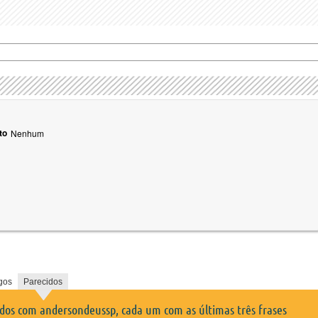
to
Nenhum
gos
Parecidos
idos com andersondeussp, cada um com as últimas três frases