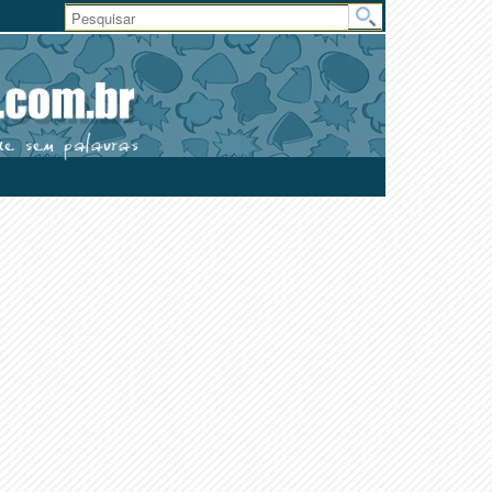
Área
do
Usuário