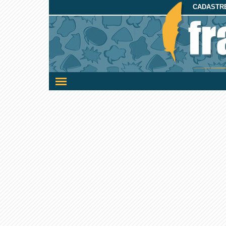
CADASTRE
Ativar/desativar
a
navegação