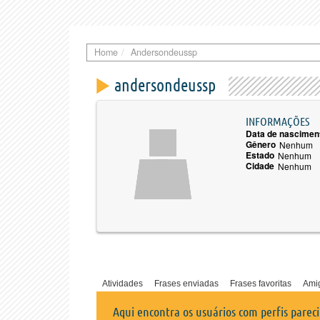
Home
Andersondeussp
andersondeussp
INFORMAÇÕES
Data de nascimen
Gênero
Nenhum
Estado
Nenhum
Cidade
Nenhum
Atividades
Frases enviadas
Frases favoritas
Ami
Aqui encontra os usuários com perfis parec