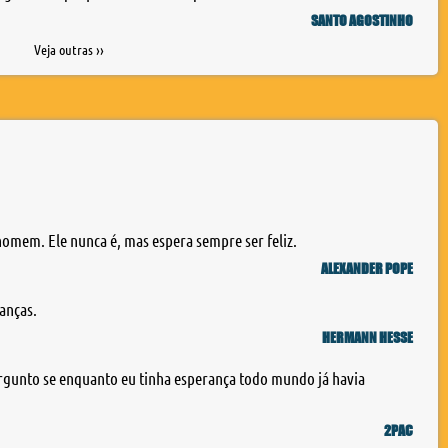
SANTO AGOSTINHO
Veja outras ››
omem. Ele nunca é, mas espera sempre ser feliz.
ALEXANDER POPE
anças.
HERMANN HESSE
gunto se enquanto eu tinha esperança todo mundo já havia
2PAC