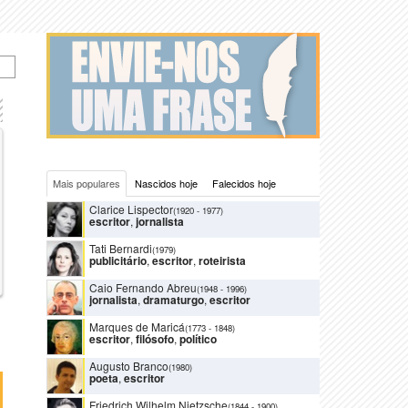
Mais populares
Nascidos hoje
Falecidos hoje
Clarice Lispector
(1920
-
1977)
escritor
,
jornalista
Tati Bernardi
(1979)
publicitário
,
escritor
,
roteirista
Caio Fernando Abreu
(1948
-
1996)
jornalista
,
dramaturgo
,
escritor
Marques de Maricá
(1773
-
1848)
escritor
,
filósofo
,
político
Augusto Branco
(1980)
poeta
,
escritor
Friedrich Wilhelm Nietzsche
(1844
-
1900)