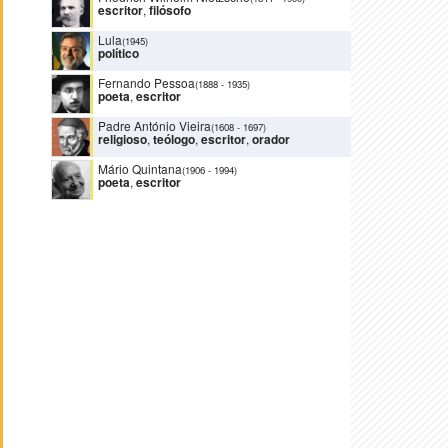
escritor
,
filósofo
Lula
(1945)
político
Fernando Pessoa
(1888
-
1935)
poeta
,
escritor
Padre António Vieira
(1608
-
1697)
religioso
,
teólogo
,
escritor
,
orador
Mário Quintana
(1906
-
1994)
poeta
,
escritor