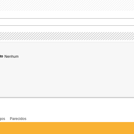
to
Nenhum
gos
Parecidos