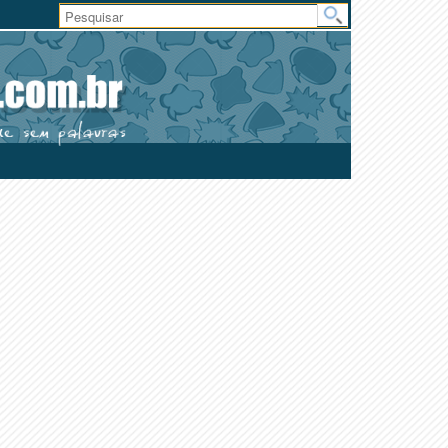
Área
do
Usuário