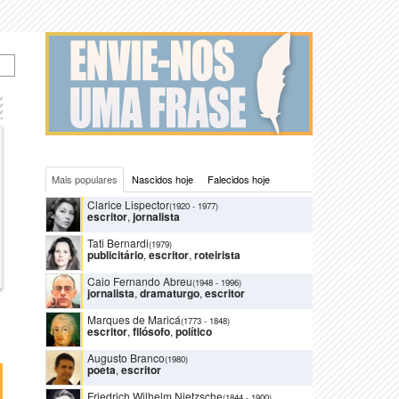
Mais populares
Nascidos hoje
Falecidos hoje
Clarice Lispector
(1920
-
1977)
escritor
,
jornalista
Tati Bernardi
(1979)
publicitário
,
escritor
,
roteirista
Caio Fernando Abreu
(1948
-
1996)
jornalista
,
dramaturgo
,
escritor
Marques de Maricá
(1773
-
1848)
escritor
,
filósofo
,
político
Augusto Branco
(1980)
poeta
,
escritor
Friedrich Wilhelm Nietzsche
(1844
-
1900)