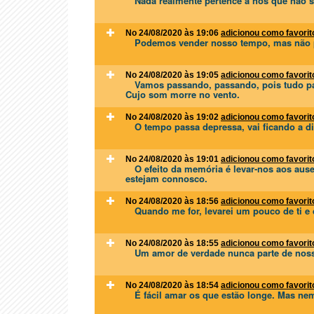
Nada realmente pertence a nós que não 
No 24/08/2020 às 19:06
adicionou como favorit
Podemos vender nosso tempo, mas não 
No 24/08/2020 às 19:05
adicionou como favorit
Vamos passando, passando, pois tudo pa
Cujo som morre no vento.
No 24/08/2020 às 19:02
adicionou como favorit
O tempo passa depressa, vai ficando a di
No 24/08/2020 às 19:01
adicionou como favorit
O efeito da memória é levar-nos aos ause
estejam connosco.
No 24/08/2020 às 18:56
adicionou como favorit
Quando me for, levarei um pouco de ti e
No 24/08/2020 às 18:55
adicionou como favorit
Um amor de verdade nunca parte de noss
No 24/08/2020 às 18:54
adicionou como favorit
É fácil amar os que estão longe. Mas ne