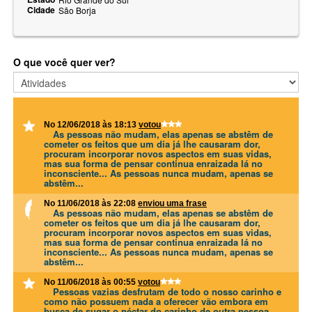
Cidade
São Borja
O que você quer ver?
No 12/06/2018 às 18:13
votou
As pessoas não mudam, elas apenas se abstêm de
cometer os feitos que um dia já lhe causaram dor,
procuram incorporar novos aspectos em suas vidas,
mas sua forma de pensar continua enraizada lá no
inconsciente... As pessoas nunca mudam, apenas se
abstêm...
No 11/06/2018 às 22:08
enviou uma frase
As pessoas não mudam, elas apenas se abstêm de
cometer os feitos que um dia já lhe causaram dor,
procuram incorporar novos aspectos em suas vidas,
mas sua forma de pensar continua enraizada lá no
inconsciente... As pessoas nunca mudam, apenas se
abstêm...
No 11/06/2018 às 00:55
votou
Pessoas vazias desfrutam de todo o nosso carinho e
como não possuem nada a oferecer vão embora em
busca de sugar o néctar do carinho de outra pessoa...