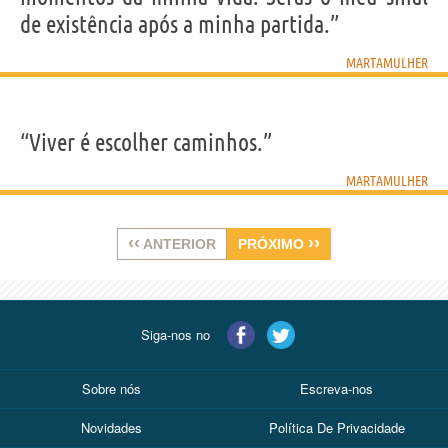
de existência após a minha partida.”
MARTAMULHER
“Viver é escolher caminhos.”
MARTAMULHER
‹‹
››
ANTERIOR
PRÓXIMO
Siga-nos no
Sobre nós
Escreva-nos
Novidades
Política De Privacidade