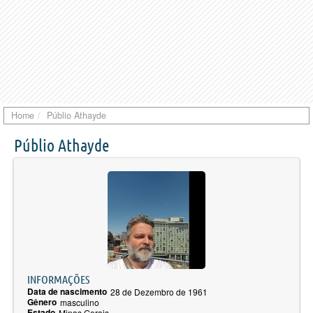
Home
Públio Athayde
Públio Athayde
INFORMAÇÕES
Data de nascimento
28 de Dezembro de 1961
Gênero
masculino
Estado
Minas Gerais