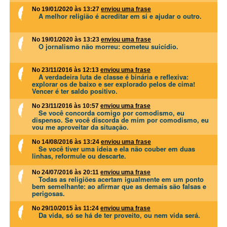
No 19/01/2020 às 13:27
enviou uma frase
A melhor religião é acreditar em si e ajudar o outro.
No 19/01/2020 às 13:23
enviou uma frase
O jornalismo não morreu: cometeu suicídio.
No 23/11/2016 às 12:13
enviou uma frase
A verdadeira luta de classe é binária e reflexiva:
explorar os de baixo e ser explorado pelos de cima!
Vencer é ter saldo positivo.
No 23/11/2016 às 10:57
enviou uma frase
Se você concorda comigo por comodismo, eu
dispenso. Se você discorda de mim por comodismo, eu
vou me aproveitar da situação.
No 14/08/2016 às 13:24
enviou uma frase
Se você tiver uma ideia e ela não couber em duas
linhas, reformule ou descarte.
No 24/07/2016 às 20:11
enviou uma frase
Todas as religiões acertam igualmente em um ponto
bem semelhante: ao afirmar que as demais são falsas e
perigosas.
No 29/10/2015 às 11:24
enviou uma frase
Da vida, só se há de ter proveito, ou nem vida será.