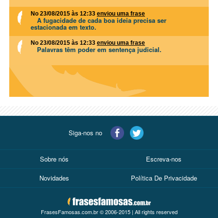
No 23/08/2015 às 12:33
enviou uma frase
A fugacidade de cada boa ideia precisa ser
estacionada em texto.
No 23/08/2015 às 12:33
enviou uma frase
Palavras têm poder em sentença judicial.
Siga-nos no
Sobre nós
Escreva-nos
Novidades
Política De Privacidade
FrasesFamosas.com.br © 2006-2015 | All rights reserved