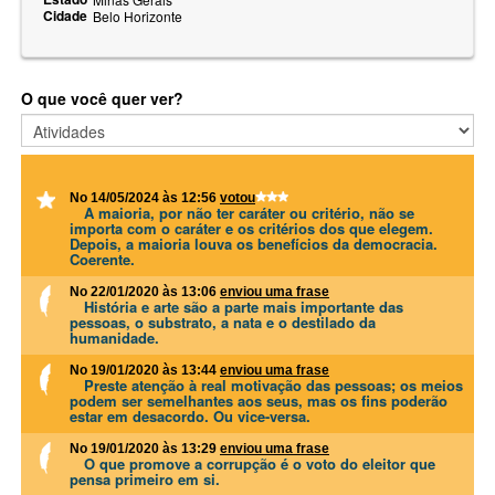
Cidade
Belo Horizonte
O que você quer ver?
No 14/05/2024 às 12:56
votou
A maioria, por não ter caráter ou critério, não se
importa com o caráter e os critérios dos que elegem.
Depois, a maioria louva os benefícios da democracia.
Coerente.
No 22/01/2020 às 13:06
enviou uma frase
História e arte são a parte mais importante das
pessoas, o substrato, a nata e o destilado da
humanidade.
No 19/01/2020 às 13:44
enviou uma frase
Preste atenção à real motivação das pessoas; os meios
podem ser semelhantes aos seus, mas os fins poderão
estar em desacordo. Ou vice-versa.
No 19/01/2020 às 13:29
enviou uma frase
O que promove a corrupção é o voto do eleitor que
pensa primeiro em si.