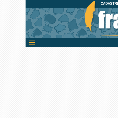
CADASTRE
Ativar/desativar
a
navegação