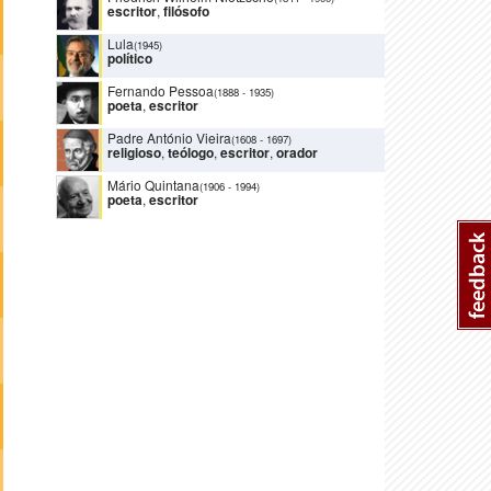
escritor
,
filósofo
Lula
(1945)
político
Fernando Pessoa
(1888
-
1935)
poeta
,
escritor
Padre António Vieira
(1608
-
1697)
religioso
,
teólogo
,
escritor
,
orador
Mário Quintana
(1906
-
1994)
poeta
,
escritor