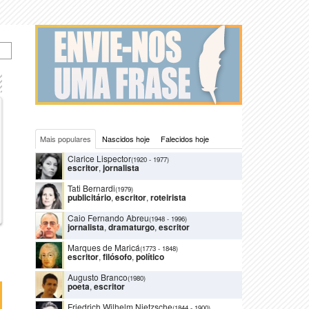
Mais populares
Nascidos hoje
Falecidos hoje
Clarice Lispector
(1920
-
1977)
escritor
,
jornalista
Tati Bernardi
(1979)
publicitário
,
escritor
,
roteirista
Caio Fernando Abreu
(1948
-
1996)
jornalista
,
dramaturgo
,
escritor
Marques de Maricá
(1773
-
1848)
escritor
,
filósofo
,
político
Augusto Branco
(1980)
poeta
,
escritor
Friedrich Wilhelm Nietzsche
(1844
-
1900)