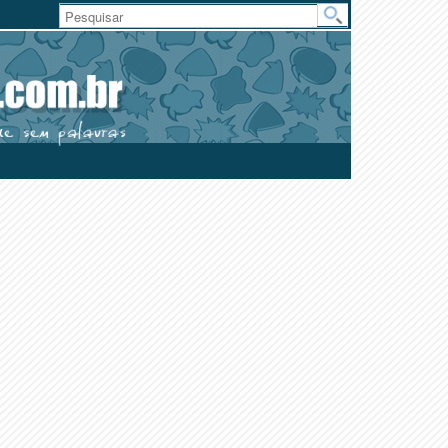
Área
do
Usuário