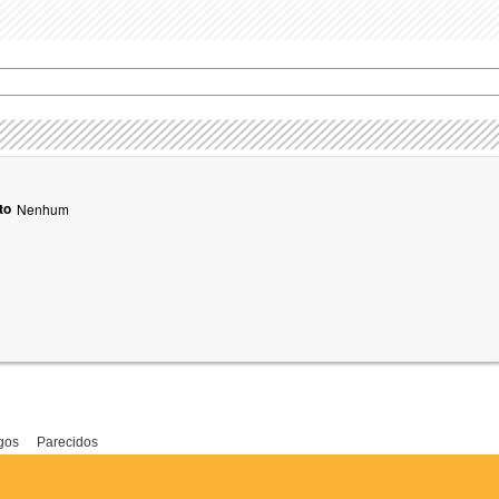
to
Nenhum
gos
Parecidos