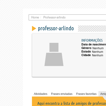
Home
Professor-arlindo
professor-arlindo
INFORMAÇÕES
Data de nascimen
Gênero
Nenhum
Estado
Nenhum
Cidade
Nenhum
Atividades
Frases enviadas
Frases favoritas
Ami
Aqui encontra a lista de amigos de professo