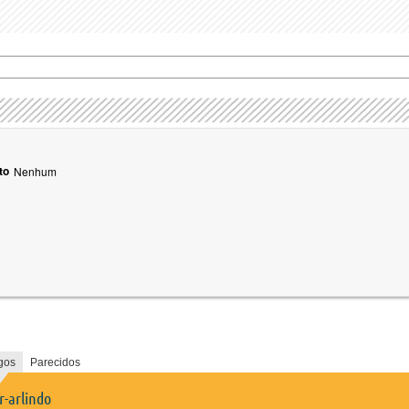
to
Nenhum
gos
Parecidos
r-arlindo