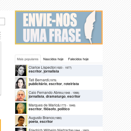
Mais populares
Nascidos hoje
Falecidos hoje
Clarice Lispector
(1920
-
1977)
escritor
,
jornalista
Tati Bernardi
(1979)
publicitário
,
escritor
,
roteirista
Caio Fernando Abreu
(1948
-
1996)
jornalista
,
dramaturgo
,
escritor
Marques de Maricá
(1773
-
1848)
escritor
,
filósofo
,
político
Augusto Branco
(1980)
poeta
,
escritor
Friedrich Wilhelm Nietzsche
(1844
-
1900)