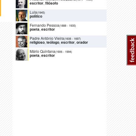
escritor
,
filósofo
Lula
(1945)
político
Fernando Pessoa
(1888
-
1935)
poeta
,
escritor
Padre António Vieira
(1608
-
1697)
religioso
,
teólogo
,
escritor
,
orador
Mário Quintana
(1906
-
1994)
poeta
,
escritor