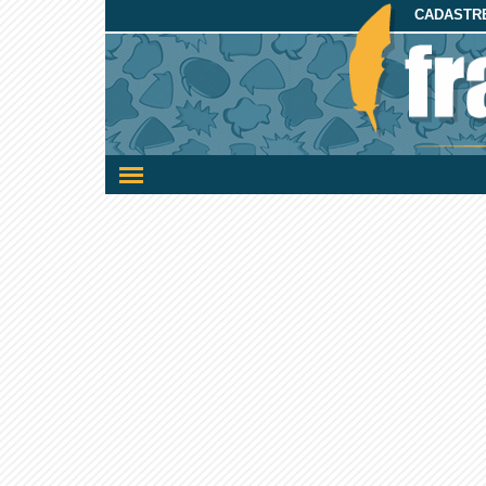
CADASTRE
Ativar/desativar
a
navegação