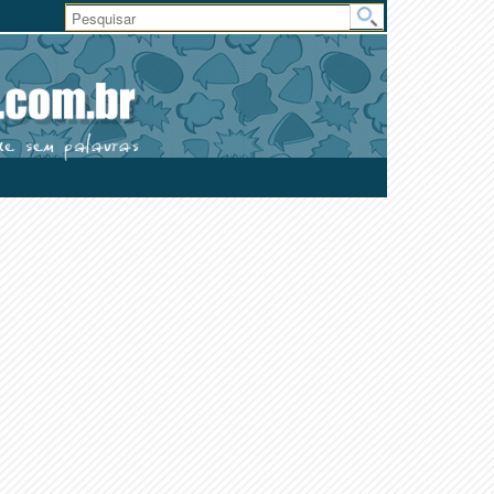
Área
do
Usuário